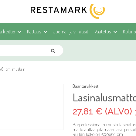
ja keittiö
Kattaus
Juoma- ja viinilasit
Vaatetus
Kulunoh
61 cm, musta rll
Baaritarvikkeet
Lasinalusmatto
27,81 € (ALV0)
Barprofessionalin musta lasinalus
matto auttaa pitämään lasit paikoi
Rullan koko on 500x61 cm.