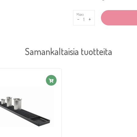
Määrä
-
+
Samankaltaisia tuotteita