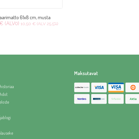
aarimatto 61x8 cm, musta
 € (ALV0)
10,50 € (ALV 25.5%)
Maksutavat
historiaa
hdot
eloste
jablogi
alauseke