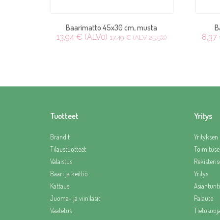
Baarimatto 45x30 cm, musta
B
13,94 € (ALV0)
8,37
17,49 € (ALV 25.5%)
Tuotteet
Yritys
Brändit
Yrityksen 
Tilaustuotteet
Toimituse
Valaistus
Rekisteris
Baari ja keittiö
Yritys
Kattaus
Asiantunti
Juoma- ja viinilasit
Palaute
Vaatetus
Tietosuoj