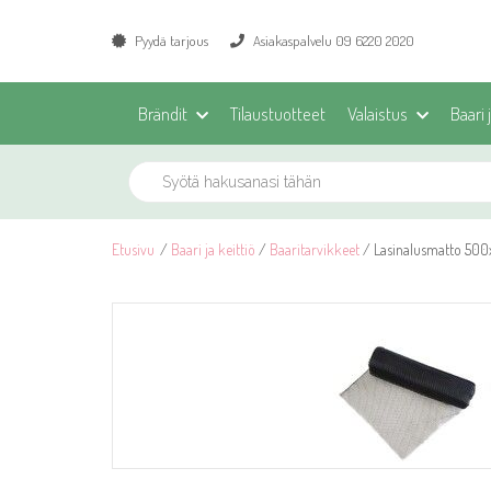
Pyydä tarjous
Asiakaspalvelu 09 6220 2020
Brändit
Tilaustuotteet
Valaistus
Baari 
Etusivu
/
Baari ja keittiö
/
Baaritarvikkeet
/ Lasinalusmatto 500x