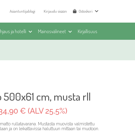
Asiantuntijablogi
Kirjaudu sisään
Ostoskori
jaus ja hotelli
Mainosvälineet
Kirjallisuus
 500x61 cm, musta rll
34,90 € (ALV 25.5%)
matto rullatavarana. Mustasta muovista valmistettu
llaan ja on leikattavissa haluttuun mittaan tai muotoon.