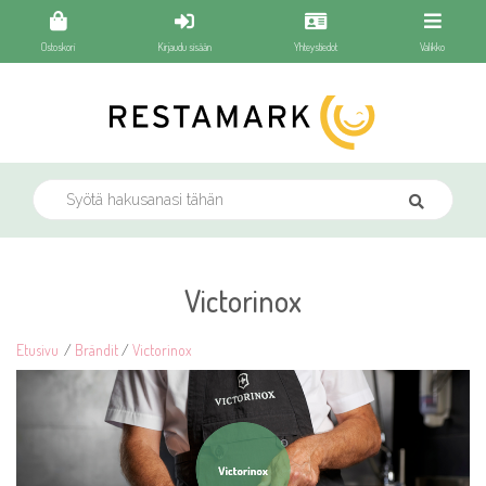
Ostoskori
Kirjaudu sisään
Yhteystiedot
Valikko
Victorinox
Etusivu
/
Brändit
/
Victorinox