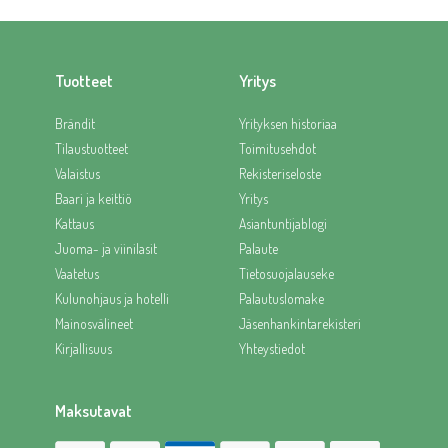
Tuotteet
Yritys
Brändit
Yrityksen historiaa
Tilaustuotteet
Toimitusehdot
Valaistus
Rekisteriseloste
Baari ja keittiö
Yritys
Kattaus
Asiantuntijablogi
Juoma- ja viinilasit
Palaute
Vaatetus
Tietosuojalauseke
Kulunohjaus ja hotelli
Palautuslomake
Mainosvälineet
Jäsenhankintarekisteri
Kirjallisuus
Yhteystiedot
Maksutavat