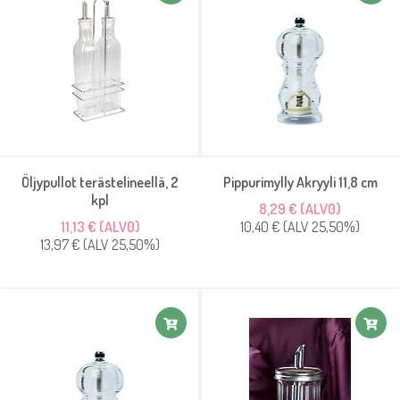
Öljypullot terästelineellä, 2
Pippurimylly Akryyli 11,8 cm
kpl
8,29 € (ALV0)
11,13 € (ALV0)
10,40 € (ALV 25,50%)
13,97 € (ALV 25,50%)