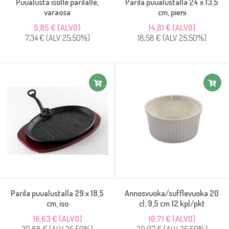
Puualusta isolle parilalle,
Parila puualustalla 24 x 13,5
varaosa
cm, pieni
5,85 € (ALV0)
14,81 € (ALV0)
7,34 € (ALV 25,50%)
18,58 € (ALV 25,50%)
Parila puualustalla 29 x 18,5
Annosvuoka/sufflevuoka 20
cm, iso
cl, 9,5 cm 12 kpl/pkt
16,63 € (ALV0)
16,71 € (ALV0)