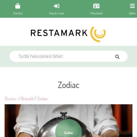
Ostoskori
Kirjaudu sisään
Yhteystiedot
Valikko
Zodiac
Etusivu
/
Brändit
/
Zodiac