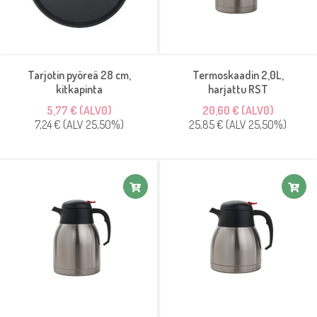
Tarjotin pyöreä 28 cm,
Termoskaadin 2,0L,
kitkapinta
harjattu RST
5,77 € (ALV0)
20,60 € (ALV0)
7,24 € (ALV 25,50%)
25,85 € (ALV 25,50%)