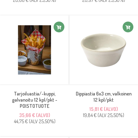
20,88 € (ALV 25,50%)
20,97 € (ALV 25,50%)
Tarjoiluastia/-kuppi,
Dippiastia 6x3 cm, valkoinen
galvanoitu 12 kpl/pkt -
12 kpl/pkt
POISTOTUOTE
15,81 € (ALV0)
35,66 € (ALV0)
19,84 € (ALV 25,50%)
44,75 € (ALV 25,50%)