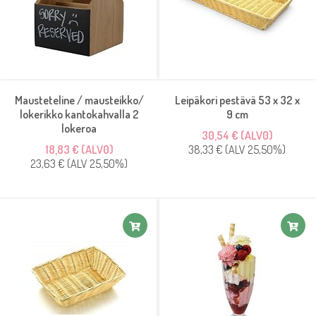
Mausteteline / mausteikko/
Leipäkori pestävä 53 x 32 x
lokerikko kantokahvalla 2
9 cm
lokeroa
30,54 € (ALV0)
18,83 € (ALV0)
38,33 € (ALV 25,50%)
23,63 € (ALV 25,50%)