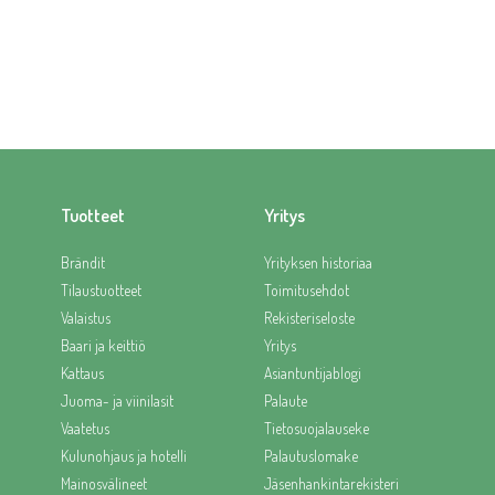
Tuotteet
Yritys
Brändit
Yrityksen historiaa
Tilaustuotteet
Toimitusehdot
Valaistus
Rekisteriseloste
Baari ja keittiö
Yritys
Kattaus
Asiantuntijablogi
Juoma- ja viinilasit
Palaute
Vaatetus
Tietosuojalauseke
Kulunohjaus ja hotelli
Palautuslomake
Mainosvälineet
Jäsenhankintarekisteri