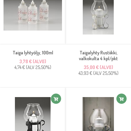
sytyttää yhä uudestaan kuten tavallinen kynttilä, tyhjentynyt säiliö
vain vaihdetaan uuteen ja näin lyhty sekä ympäristö pysyvät
siistinä.
Taiga lyhtyöljy, 100ml
Taigalyhty Rustiikki,
valkokulta 4 kpl/pkt
3,78 € (ALV0)
4,74 € (ALV 25,50%)
35,00 € (ALV0)
43,93 € (ALV 25,50%)