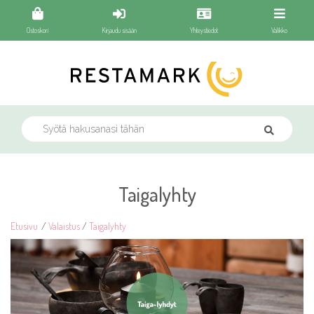
Ostoskori
Kirjaudu sisään
Yhteystiedot
Valikko
Taigalyhty
Etusivu
/
Valaistus
/
Taigalyhty