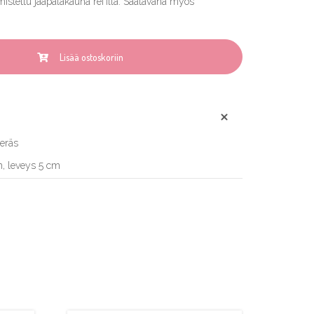
stettu jääpälakauha rei′illä. Saatavana myös
Lisää ostoskoriin
teräs
, leveys 5 cm