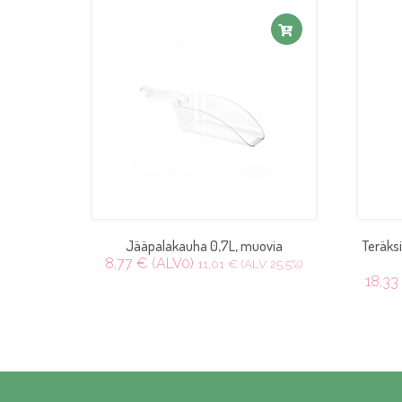
Jääpalakauha 0,7L, muovia
Teräks
8,77 € (ALV0)
11,01 € (ALV 25.5%)
18,33