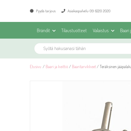
Pyydä tarjous
Asiakaspalvelu 09 6220 2020
Brändit
Tilaustuotteet
Valaistus
Baari 
Etusivu
/
Baari ja keittiö
/
Baaritarvikkeet
/ Teräksinen jääpalak