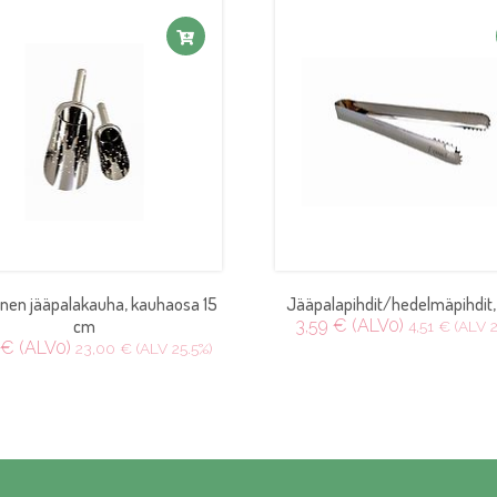
inen jääpalakauha, kauhaosa 15
Jääpalapihdit/hedelmäpihdit,
cm
3,59 € (ALV0)
4,51 € (ALV 2
 € (ALV0)
23,00 € (ALV 25.5%)