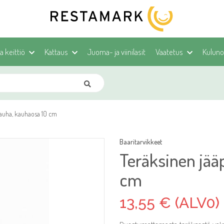
ja keittiö
Kattaus
Juoma- ja viinilasit
Vaatetus
Kulunoh
auha, kauhaosa 10 cm
Baaritarvikkeet
Teräksinen jää
cm
13,55 € (ALV0)