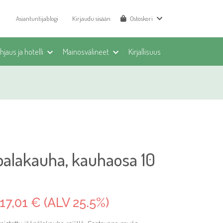
Asiantuntijablogi
Kirjaudu sisään
Ostoskori
jaus ja hotelli
Mainosvälineet
Kirjallisuus
palakauha, kauhaosa 10
17,01 € (ALV 25.5%)