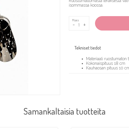
Ruostumattomasta teräksestä valmi
isommassa koossa.
Määrä
-
+
Tekniset tiedot
Materiaali ruostumaton 
Kokonaispituus 18 cm
Kauhaosan pituus 10 cm
Samankaltaisia tuotteita