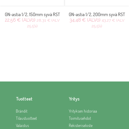
GN-astia 1/2, 150mm syvä RST
GN-astia 1/2, 200mm syvä RST
22,56 € (ALV0)
34,48 € (ALV0)
28,31 € (ALV
43,27 € (ALV
25.5%)
25.5%)
Tuotteet
Yritys
Brändit
Yrityksen historiaa
Tilaustuotteet
Toimitusehdot
Valaistus
Rekisteriseloste