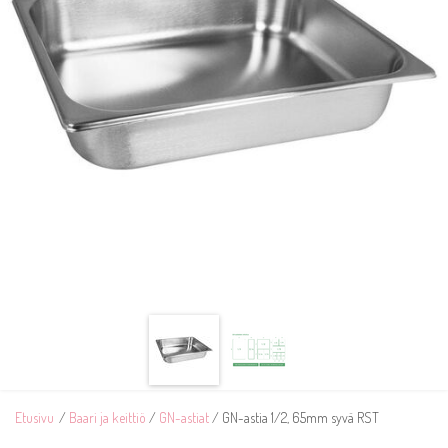
Etusivu
/
Baari ja keittiö
/
GN-astiat
/ GN-astia 1/2, 65mm syvä RST