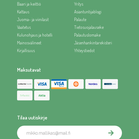
Baari ja keittiö
Yritys
Kattaus
Asiantuntijablogi
Juoma- ja viinilasit
Palaute
Vaatetus
Tietosuojalauseke
Kulunohjaus ja hotelli
Palautuslomake
Mainosvälineet
Jäsenhankintarekisteri
Kirjallisuus
Yhteystiedot
Maksutavat
Tilaa uutiskirje