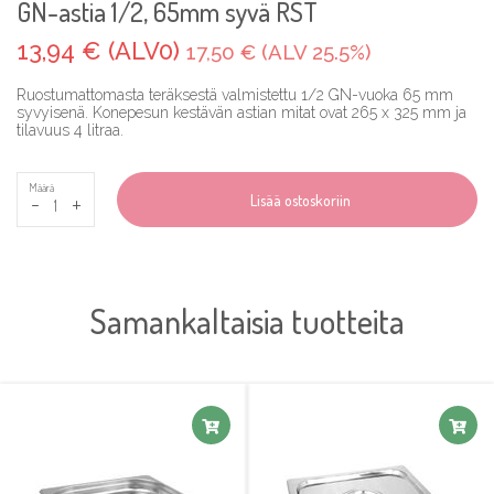
GN-astia 1/2, 65mm syvä RST
13,94 € (ALV0)
17,50 € (ALV 25.5%)
Ruostumattomasta teräksestä valmistettu 1/2 GN-vuoka 65 mm
syvyisenä. Konepesun kestävän astian mitat ovat 265 x 325 mm ja
tilavuus 4 litraa.
Määrä
-
+
Lisää ostoskoriin
Samankaltaisia tuotteita