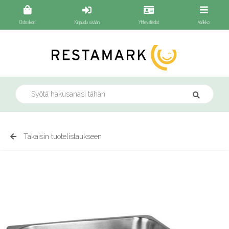
Ostoskori
Kirjaudu sisään
Yhteystiedot
Valikko
Takaisin tuotelistaukseen