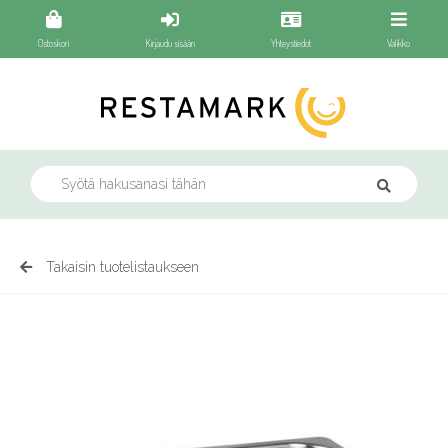
Ostoskori
Kirjaudu sisään
Yhteystiedot
Valikko
Takaisin tuotelistaukseen