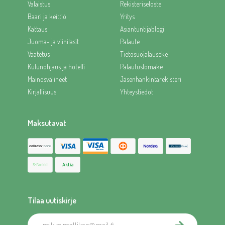
Valaistus
Rekisteriseloste
Baari ja keittiö
Yritys
Kattaus
Asiantuntijablogi
Juoma- ja viinilasit
Palaute
Vaatetus
Tietosuojalauseke
Kulunohjaus ja hotelli
Palautuslomake
Mainosvälineet
Jäsenhankintarekisteri
Kirjallisuus
Yhteystiedot
Maksutavat
Tilaa uutiskirje