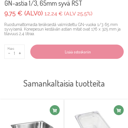
GN-astia 1/3, 65mm syvä RST
9,75 € (ALV0)
12,24 € (ALV 25.5%)
Ruostumattomasta teräksestä valmistettu GN-vuoka 1/3 65 mm
syvyisenä. Konepesun kestävän astian mitat ovat 176 x 325 mm ja
tilavuus 2,4 litraa.
Määrä
-
+
Lisää ostoskoriin
Samankaltaisia tuotteita