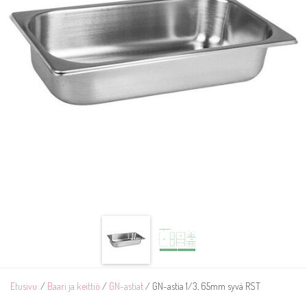
Etusivu
/
Baari ja keittiö
/
GN-astiat
/ GN-astia 1/3, 65mm syvä RST