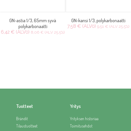
GN-astia 1/3, 65mm syvä
GN-kansi 1/3, polykarbonaatti
polykarbonaatti
7,58 € (ALV0)
9,51 € (ALV 25.5%)
6,42 € (ALV0)
8,06 € (ALV 25.5%)
Tuotteet
Yritys
Brändit
Yrityksen historiaa
Tilaustuotteet
Toimitusehdot