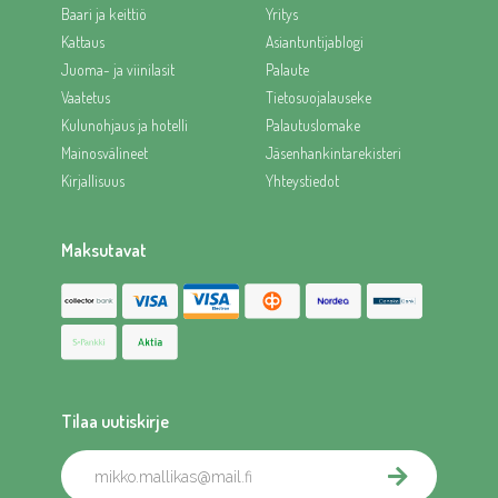
Baari ja keittiö
Yritys
Kattaus
Asiantuntijablogi
Juoma- ja viinilasit
Palaute
Vaatetus
Tietosuojalauseke
Kulunohjaus ja hotelli
Palautuslomake
Mainosvälineet
Jäsenhankintarekisteri
Kirjallisuus
Yhteystiedot
Maksutavat
Tilaa uutiskirje