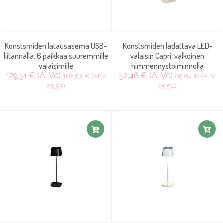
Konstsmiden latausasema USB-
Konstsmiden ladattava LED-
liitännällä, 6 paikkaa suuremmille
valaisin Capri, valkoinen
valaisimille
himmennystoiminnolla
129,51 € (ALV0)
52,46 € (ALV0)
162,53 € (ALV
65,84 € (ALV
25.5%)
25.5%)