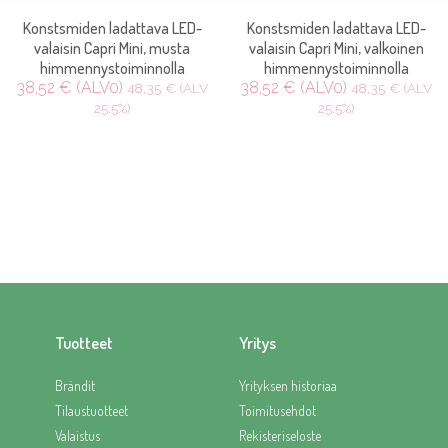
Konstsmiden ladattava LED-
Konstsmiden ladattava LED-
valaisin Capri Mini, musta
valaisin Capri Mini, valkoinen
himmennystoiminnolla
himmennystoiminnolla
38,52 € (ALV0)
38,52 € (ALV0)
48,35 € (ALV
48,35 € (ALV
25.5%)
25.5%)
Tuotteet
Yritys
Brändit
Yrityksen historiaa
Tilaustuotteet
Toimitusehdot
Valaistus
Rekisteriseloste