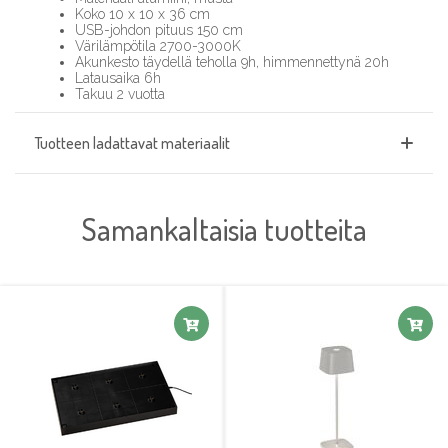
Koko 10 x 10 x 36 cm
USB-johdon pituus 150 cm
Värilämpötila 2700-3000K
Akunkesto täydellä teholla 9h, himmennettynä 20h
Latausaika 6h
Takuu 2 vuotta
Tuotteen ladattavat materiaalit
Samankaltaisia tuotteita