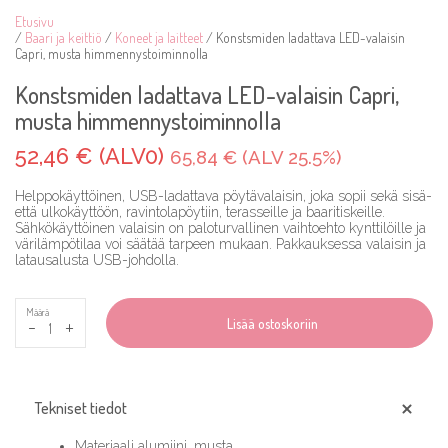
Etusivu
/
Baari ja keittiö
/
Koneet ja laitteet
/ Konstsmiden ladattava LED-valaisin
Capri, musta himmennystoiminnolla
Konstsmiden ladattava LED-valaisin Capri,
musta himmennystoiminnolla
52,46 € (ALV0)
65,84 € (ALV 25.5%)
Helppokäyttöinen, USB-ladattava pöytävalaisin, joka sopii sekä sisä-
että ulkokäyttöön, ravintolapöytiin, terasseille ja baaritiskeille.
Sähkökäyttöinen valaisin on paloturvallinen vaihtoehto kynttilöille ja
värilämpötilaa voi säätää tarpeen mukaan. Pakkauksessa valaisin ja
latausalusta USB-johdolla.
Määrä
-
+
Lisää ostoskoriin
Tekniset tiedot
Materiaali alumiini, musta