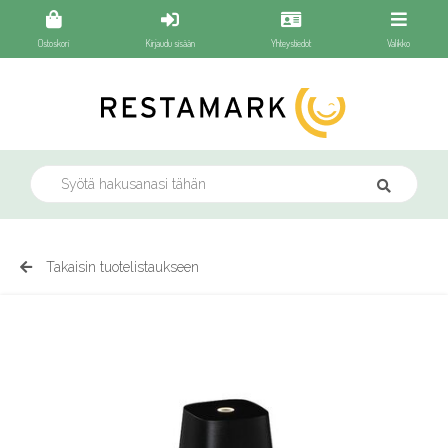
Ostoskori
Kirjaudu sisään
Yhteystiedot
Valikko
Takaisin tuotelistaukseen