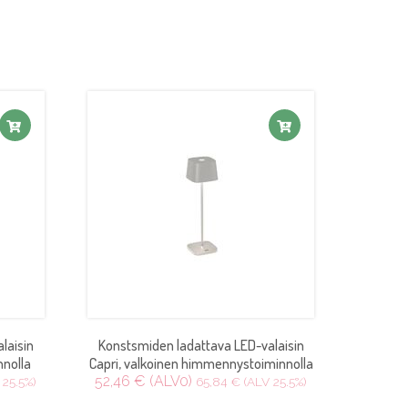
laisin
Konstsmiden ladattava LED-valaisin
nnolla
Capri, valkoinen himmennystoiminnolla
52,46 € (ALV0)
 25.5%)
65,84 € (ALV 25.5%)