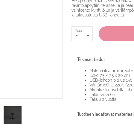
Helppokäyttöinen, USB-ladattava pö
ravintolapöytiin, terasseille ja baa
vaihtoehto kynttilöille ja väriläm
ja latausalusta USB-johdolla.
Määrä
-
+
Tekniset tiedot
Materiaali alumiini, valk
Koko 7,5 x 7,5 x 20 cm
USB-johdon pituus 150
Värilämpötila 2200/27
Akunkesto täydellä teh
Latausaika 6h
Takuu 2 vuotta
Tuotteen ladattavat materiaali