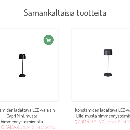
Samankaltaisia tuotteita
smiden ladattava LED-valaisin
Konstsmiden ladattava LED-va
Capri Mini, musta
Lille, musta himmennystoimi
himmennystoiminnolla
57,38 € (ALV0)
72,01 € (ALV
 € (ALV0)
48,35 € (ALV 25.5%)