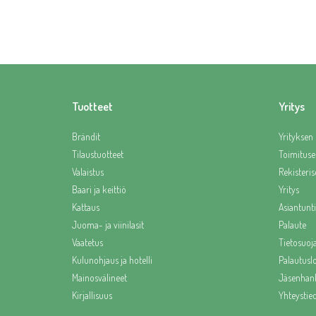
Tuotteet
Yritys
Brändit
Yrityksen 
Tilaustuotteet
Toimituse
Valaistus
Rekisteris
Baari ja keittiö
Yritys
Kattaus
Asiantunti
Juoma- ja viinilasit
Palaute
Vaatetus
Tietosuoj
Kulunohjaus ja hotelli
Palautus
Mainosvälineet
Jäsenhank
Kirjallisuus
Yhteystie