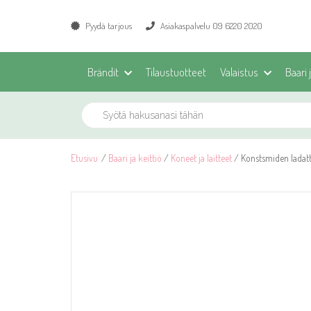
Pyydä tarjous
Asiakaspalvelu 09 6220 2020
Brändit
Tilaustuotteet
Valaistus
Baari 
Etusivu
/
Baari ja keittiö
/
Koneet ja laitteet
/ Konstsmiden ladatt