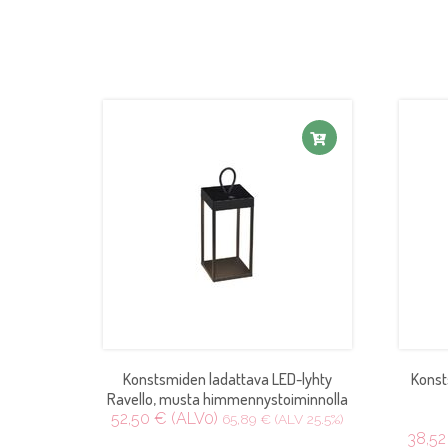
Konstsmiden ladattava LED-lyhty
Konst
Ravello, musta himmennystoiminnolla
52,50 € (ALV0)
65,89 € (ALV 25.5%)
38,52