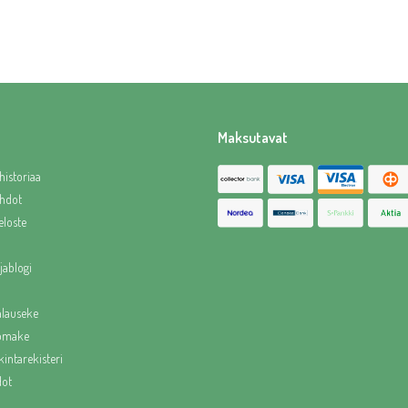
Maksutavat
historiaa
hdot
eloste
jablogi
alauseke
lomake
intarekisteri
dot