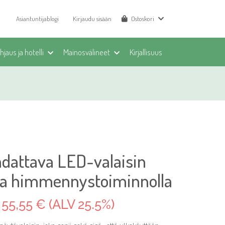
Asiantuntijablogi
Kirjaudu sisään
Ostoskori
jaus ja hotelli
Mainosvälineet
Kirjallisuus
dattava LED-valaisin
sta himmennystoiminnolla
55,55 € (ALV 25.5%)