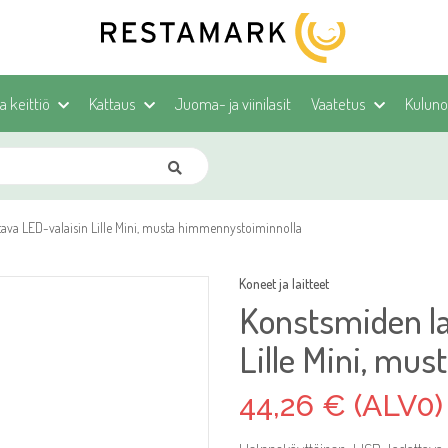
ja keittiö
Kattaus
Juoma- ja viinilasit
Vaatetus
Kulunoh
ava LED-valaisin Lille Mini, musta himmennystoiminnolla
Koneet ja laitteet
Konstsmiden la
Lille Mini, mu
44,26 € (ALV0)