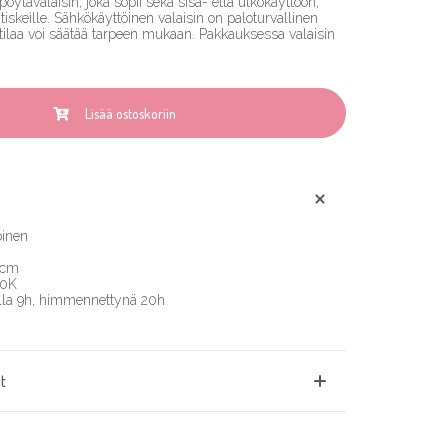
ytävalaisin, joka sopii sekä sisä- että ulkokäyttöön,
ritiskeille. Sähkökäyttöinen valaisin on paloturvallinen
pötilaa voi säätää tarpeen mukaan. Pakkauksessa valaisin
Lisää ostoskoriin
oinen
 cm
00K
olla 9h, himmennettynä 20h
t