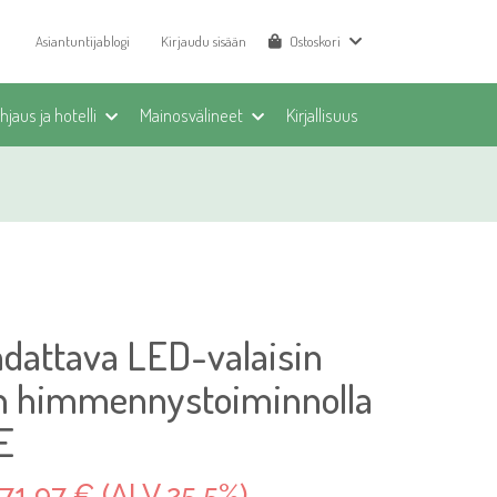
Asiantuntijablogi
Kirjaudu sisään
Ostoskori
jaus ja hotelli
Mainosvälineet
Kirjallisuus
dattava LED-valaisin
nen himmennystoiminnolla
E
71,97 € (ALV 25.5%)