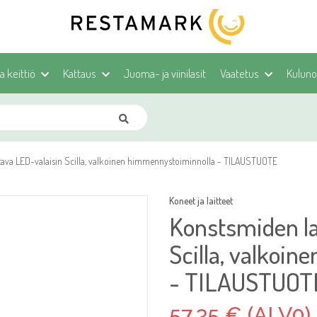
ja keittiö
Kattaus
Juoma- ja viinilasit
Vaatetus
Kulunoh
ava LED-valaisin Scilla, valkoinen himmennystoiminnolla - TILAUSTUOTE
Koneet ja laitteet
Konstsmiden la
Scilla, valkoi
- TILAUSTUOT
57,35 € (ALV0)