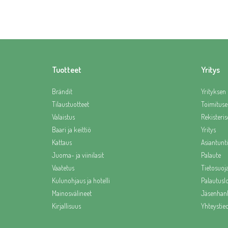
Tuotteet
Yritys
Brändit
Yrityksen 
Tilaustuotteet
Toimituse
Valaistus
Rekisteris
Baari ja keittiö
Yritys
Kattaus
Asiantunti
Juoma- ja viinilasit
Palaute
Vaatetus
Tietosuoj
Kulunohjaus ja hotelli
Palautus
Mainosvälineet
Jäsenhank
Kirjallisuus
Yhteystie