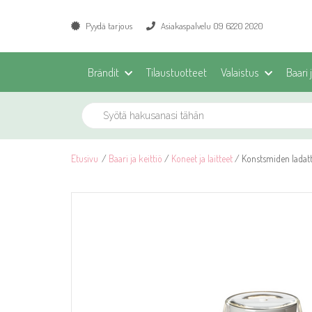
Pyydä tarjous
Asiakaspalvelu 09 6220 2020
Brändit
Tilaustuotteet
Valaistus
Baari 
Etusivu
/
Baari ja keittiö
/
Koneet ja laitteet
/ Konstsmiden ladatt