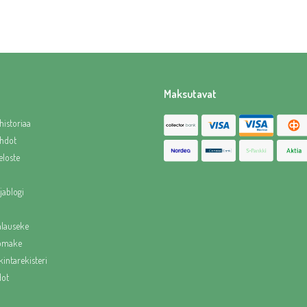
Maksutavat
historiaa
hdot
eloste
jablogi
alauseke
lomake
intarekisteri
dot