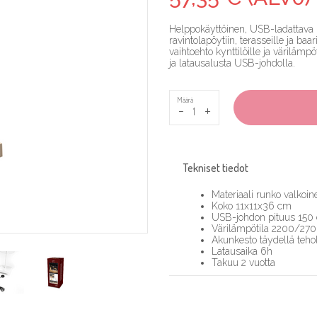
Helppokäyttöinen, USB-ladattava pö
ravintolapöytiin, terasseille ja baa
vaihtoehto kynttilöille ja väriläm
ja latausalusta USB-johdolla.
Määrä
-
+
Tekniset tiedot
Materiaali runko valkoin
Koko 11x11x36 cm
USB-johdon pituus 150
Värilämpötila 2200/27
Akunkesto täydellä teh
Latausaika 6h
Takuu 2 vuotta