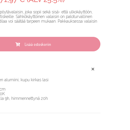
ytävalaisin, joka sopii sekä sisä- että ulkokäyttöön,
ritiskeille. Sähkökäyttöinen valaisin on paloturvallinen
pötilaa voi säätää tarpeen mukaan. Pakkauksessa valaisin
Lisää ostoskoriin
en alumiini, kupu kirkas lasi
 cm
00K
olla 9h, himmennettynä 20h