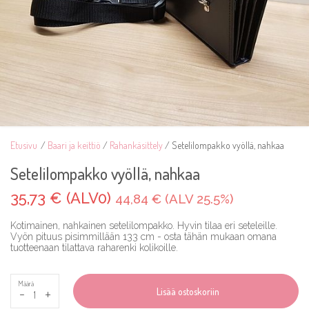
Etusivu
/
Baari ja keittiö
/
Rahankäsittely
/ Setelilompakko vyöllä, nahkaa
Setelilompakko vyöllä, nahkaa
35,73 € (ALV0)
44,84 € (ALV 25.5%)
Kotimainen, nahkainen setelilompakko. Hyvin tilaa eri seteleille.
Vyön pituus pisimmillään 133 cm - osta tähän mukaan omana
tuotteenaan tilattava raharenki kolikoille.
Määrä
-
+
Lisää ostoskoriin