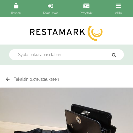
Ostoskori
Kirjaudu sisään
Yhteystiedot
Valikko
Takaisin tuotelistaukseen