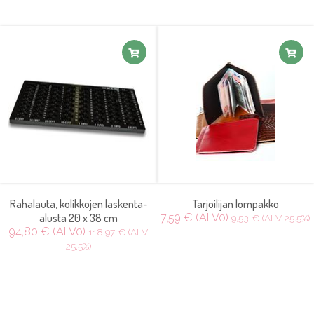
Rahalauta, kolikkojen laskenta-
Tarjoilijan lompakko
alusta 20 x 38 cm
7,59 € (ALV0)
9,53 € (ALV 25.5%)
94,80 € (ALV0)
118,97 € (ALV
25.5%)