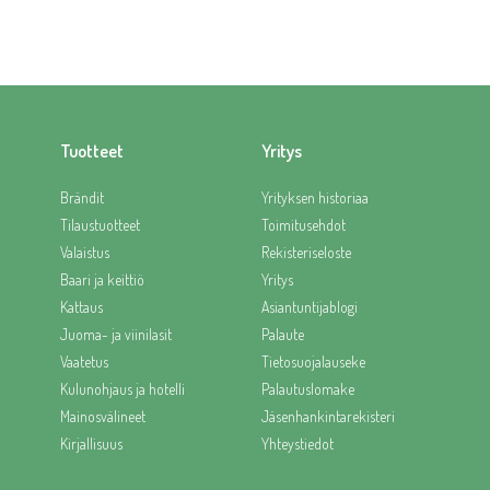
Tuotteet
Yritys
Brändit
Yrityksen historiaa
Tilaustuotteet
Toimitusehdot
Valaistus
Rekisteriseloste
Baari ja keittiö
Yritys
Kattaus
Asiantuntijablogi
Juoma- ja viinilasit
Palaute
Vaatetus
Tietosuojalauseke
Kulunohjaus ja hotelli
Palautuslomake
Mainosvälineet
Jäsenhankintarekisteri
Kirjallisuus
Yhteystiedot