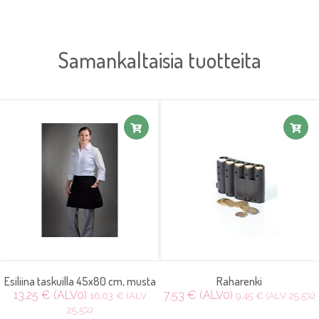
Samankaltaisia tuotteita
Esiliina taskuilla 45x80 cm, musta
Raharenki
13,25 € (ALV0)
7,53 € (ALV0)
16,63 € (ALV
9,45 € (ALV 25.5%)
25.5%)