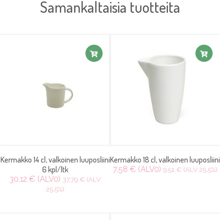
Samankaltaisia tuotteita
Kermakko 14 cl, valkoinen luuposliini
Kermakko 18 cl, valkoinen luuposliini
6 kpl/ltk
7,58 € (ALV0)
9,51 € (ALV 25.5%)
30,12 € (ALV0)
37,79 € (ALV
25.5%)