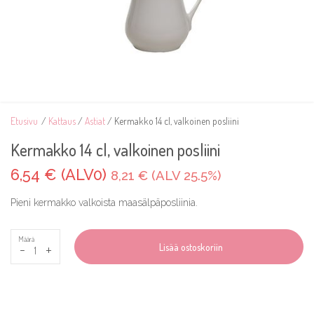
Etusivu
/
Kattaus
/
Astiat
/ Kermakko 14 cl, valkoinen posliini
Kermakko 14 cl, valkoinen posliini
6,54 € (ALV0)
8,21 € (ALV 25.5%)
Pieni kermakko valkoista maasälpäposliinia.
Määrä
-
+
Lisää ostoskoriin