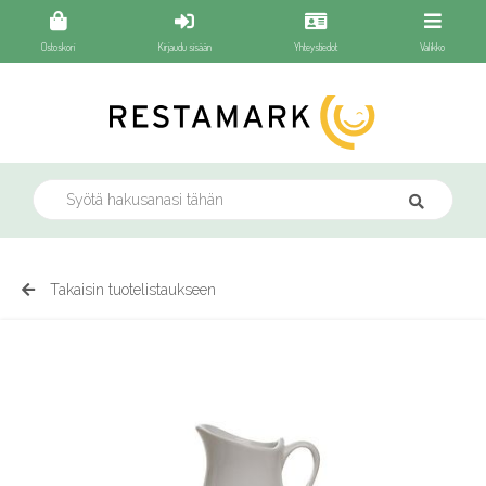
Ostoskori
Kirjaudu sisään
Yhteystiedot
Valikko
Takaisin tuotelistaukseen