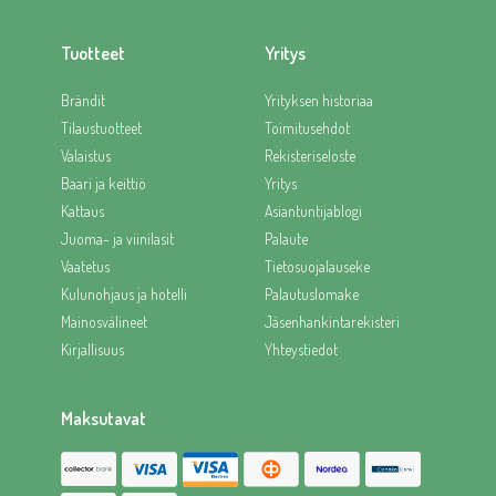
Tuotteet
Yritys
Brändit
Yrityksen historiaa
Tilaustuotteet
Toimitusehdot
Valaistus
Rekisteriseloste
Baari ja keittiö
Yritys
Kattaus
Asiantuntijablogi
Juoma- ja viinilasit
Palaute
Vaatetus
Tietosuojalauseke
Kulunohjaus ja hotelli
Palautuslomake
Mainosvälineet
Jäsenhankintarekisteri
Kirjallisuus
Yhteystiedot
Maksutavat