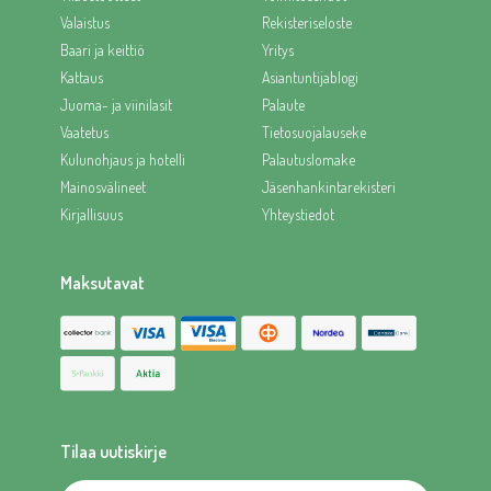
Valaistus
Rekisteriseloste
Baari ja keittiö
Yritys
Kattaus
Asiantuntijablogi
Juoma- ja viinilasit
Palaute
Vaatetus
Tietosuojalauseke
Kulunohjaus ja hotelli
Palautuslomake
Mainosvälineet
Jäsenhankintarekisteri
Kirjallisuus
Yhteystiedot
Maksutavat
Tilaa uutiskirje