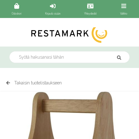
Ostoskori
Kirjaudu sisään
Yhteystiedot
Valikko
Takaisin tuotelistaukseen