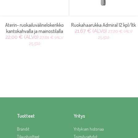
Aterin- ruokailuvälinelokerikko
Ruokahaarukka Admiral 12 kpl/ltk
kantokahvalla ja mainostilalla
21,67 € (ALV0)
27,20 € (ALV
22,00 € (ALV0)
27,61 € (ALV
25.5%)
25.5%)
Tuotteet
Yritys
Brändit
Yrityksen historiaa
Tilaustuotteet
Toimitusehdot