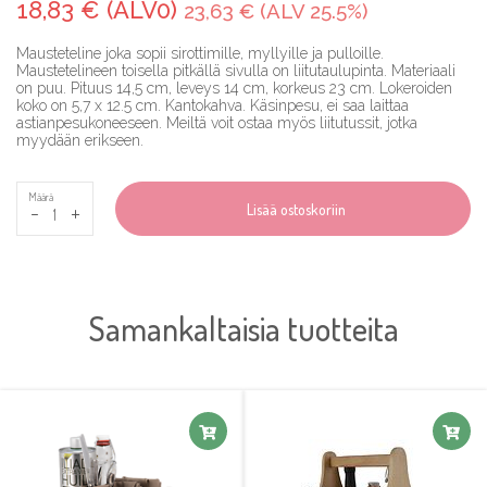
18,83 € (ALV0)
23,63 € (ALV 25.5%)
Mausteteline joka sopii sirottimille, myllyille ja pulloille.
Maustetelineen toisella pitkällä sivulla on liitutaulupinta. Materiaali
on puu. Pituus 14,5 cm, leveys 14 cm, korkeus 23 cm. Lokeroiden
koko on 5,7 x 12.5 cm. Kantokahva. Käsinpesu, ei saa laittaa
astianpesukoneeseen. Meiltä voit ostaa myös liitutussit, jotka
myydään erikseen.
Määrä
-
+
Lisää ostoskoriin
Samankaltaisia tuotteita