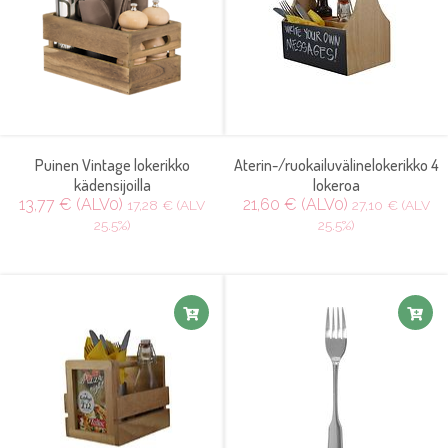
Puinen Vintage lokerikko
Aterin-/ruokailuvälinelokerikko 4
kädensijoilla
lokeroa
13,77 € (ALV0)
21,60 € (ALV0)
17,28 € (ALV
27,10 € (ALV
25.5%)
25.5%)