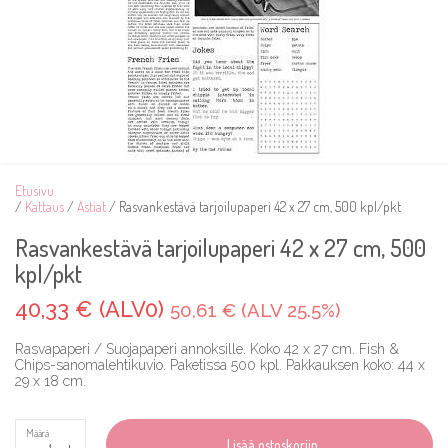
Etusivu
/
Kattaus
/
Astiat
/ Rasvankestävä tarjoilupaperi 42 x 27 cm, 500 kpl/pkt
Rasvankestävä tarjoilupaperi 42 x 27 cm, 500
kpl/pkt
40,33 € (ALV0)
50,61 € (ALV 25.5%)
Rasvapaperi / Suojapaperi annoksille. Koko 42 x 27 cm. Fish &
Chips-sanomalehtikuvio. Paketissa 500 kpl. Pakkauksen koko: 44 x
29 x 18 cm.
Määrä
-
+
Lisää ostoskoriin