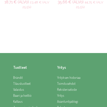
18,71 € (ALV0)
35,66 € (ALV0)
23,48 € (ALV
44,75 € (ALV
25.5%)
25.5%)
Tuotteet
Yritys
Brändit
Yrityksen historiaa
Tilaustuotteet
Toimitusehdot
Valaistus
Rekisteriseloste
Baari ja keittiö
Yritys
Kattaus
Asiantuntijablogi