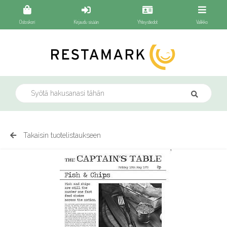
Ostoskori
Kirjaudu sisään
Yhteystiedot
Valikko
Takaisin tuotelistaukseen