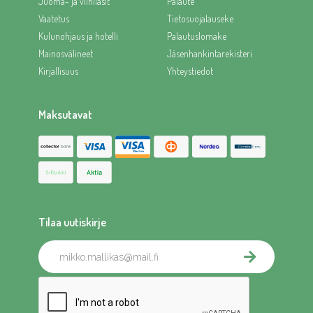
Juoma- ja viinilasit
Palaute
Vaatetus
Tietosuojalauseke
Kulunohjaus ja hotelli
Palautuslomake
Mainosvälineet
Jäsenhankintarekisteri
Kirjallisuus
Yhteystiedot
Maksutavat
Tilaa uutiskirje