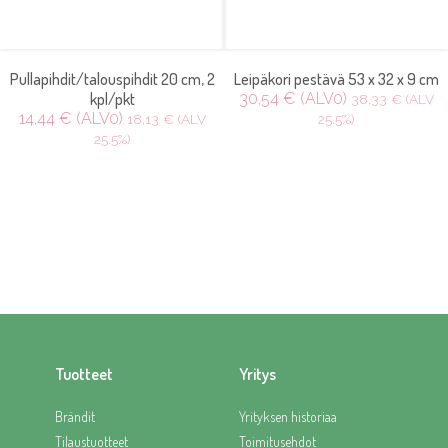
Pullapihdit/talouspihdit 20 cm, 2
Leipäkori pestävä 53 x 32 x 9 cm
kpl/pkt
30,54 € (ALV0)
38,33 € (ALV
14,44 € (ALV0)
18,13 € (ALV
25.5%)
25.5%)
Tuotteet
Yritys
Brändit
Yrityksen historiaa
Tilaustuotteet
Toimitusehdot