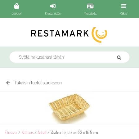
Ostoskori
Kirjaudu sisään
Yhteystiedot
Valikko
Takaisin tuotelistaukseen
Etusivu
/
Kattaus
/
Astiat
/ Vaalea Leipäkori 23 x 16.5 cm