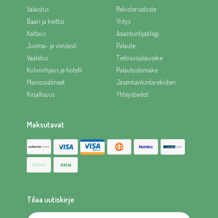
Valaistus
Rekisteriseloste
Baari ja keittiö
Yritys
Kattaus
Asiantuntijablogi
Juoma- ja viinilasit
Palaute
Vaatetus
Tietosuojalauseke
Kulunohjaus ja hotelli
Palautuslomake
Mainosvälineet
Jäsenhankintarekisteri
Kirjallisuus
Yhteystiedot
Maksutavat
Tilaa uutiskirje