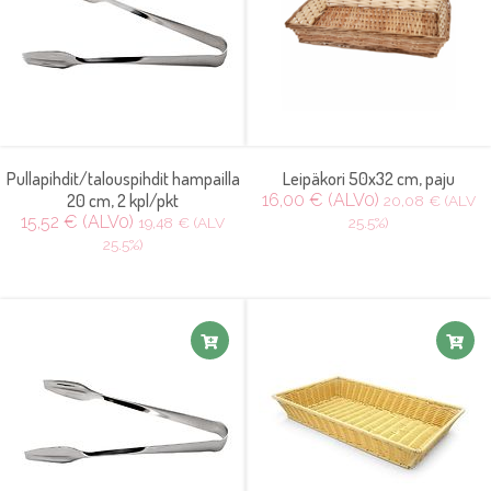
Pullapihdit/talouspihdit hampailla
Leipäkori 50x32 cm, paju
20 cm, 2 kpl/pkt
16,00 € (ALV0)
20,08 € (ALV
15,52 € (ALV0)
19,48 € (ALV
25.5%)
25.5%)