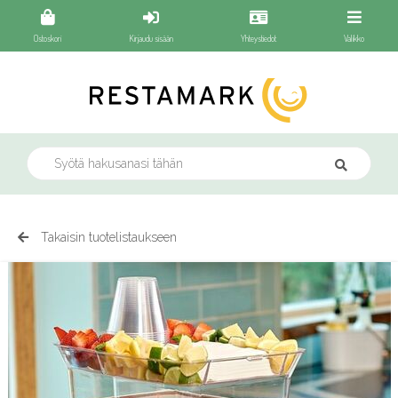
Ostoskori
Kirjaudu sisään
Yhteystiedot
Valikko
Takaisin tuotelistaukseen