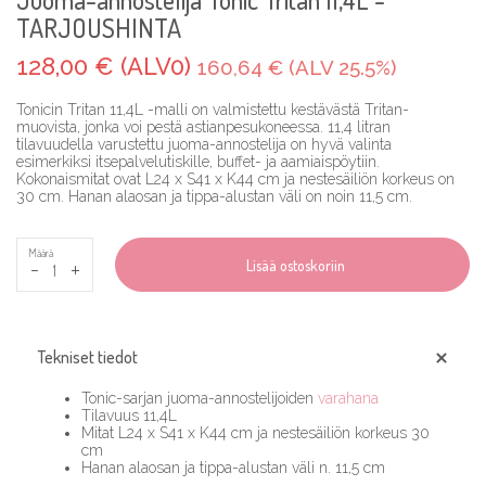
TARJOUSHINTA
128,00 € (ALV0)
160,64 € (ALV 25.5%)
Tonicin Tritan 11,4L -malli on valmistettu kestävästä Tritan-
muovista, jonka voi pestä astianpesukoneessa. 11,4 litran
tilavuudella varustettu juoma-annostelija on hyvä valinta
esimerkiksi itsepalvelutiskille, buffet- ja aamiaispöytiin.
Kokonaismitat ovat L24 x S41 x K44 cm ja nestesäiliön korkeus on
30 cm. Hanan alaosan ja tippa-alustan väli on noin 11,5 cm.
Määrä
-
+
Lisää ostoskoriin
Tekniset tiedot
Tonic-sarjan juoma-annostelijoiden
varahana
Tilavuus 11,4L
Mitat L24 x S41 x K44 cm ja nestesäiliön korkeus 30
cm
Hanan alaosan ja tippa-alustan väli n. 11,5 cm