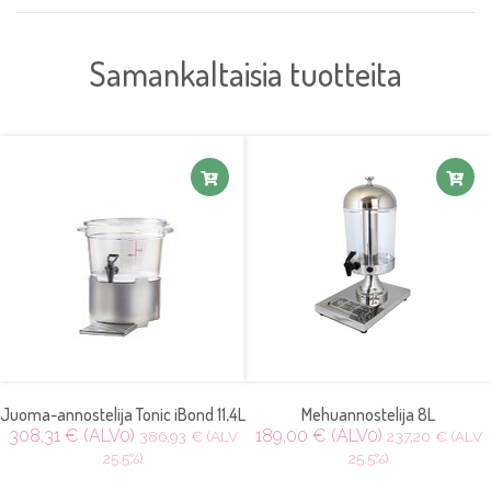
Samankaltaisia tuotteita
Juoma-annostelija Tonic iBond 11,4L
Mehuannostelija 8L
308,31 € (ALV0)
189,00 € (ALV0)
386,93 € (ALV
237,20 € (ALV
25.5%)
25.5%)