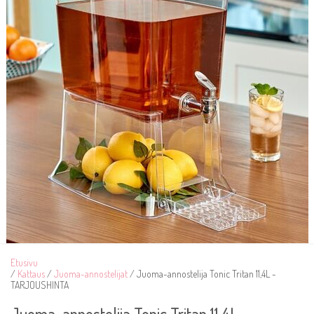
Etusivu
/
Kattaus
/
Juoma-annostelijat
/ Juoma-annostelija Tonic Tritan 11,4L -
TARJOUSHINTA
Juoma-annostelija Tonic Tritan 11,4L -