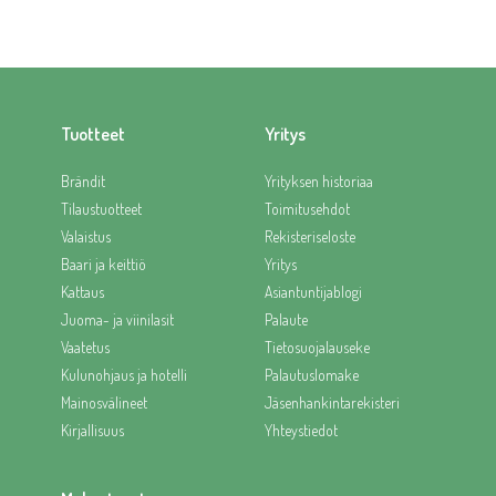
Tuotteet
Yritys
Brändit
Yrityksen historiaa
Tilaustuotteet
Toimitusehdot
Valaistus
Rekisteriseloste
Baari ja keittiö
Yritys
Kattaus
Asiantuntijablogi
Juoma- ja viinilasit
Palaute
Vaatetus
Tietosuojalauseke
Kulunohjaus ja hotelli
Palautuslomake
Mainosvälineet
Jäsenhankintarekisteri
Kirjallisuus
Yhteystiedot