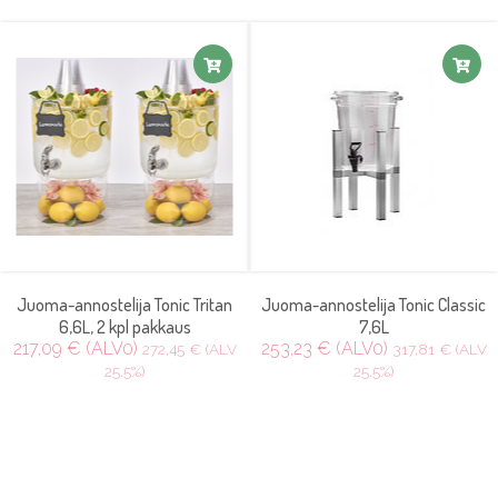
Juoma-annostelija Tonic Tritan
Juoma-annostelija Tonic Classic
6,6L, 2 kpl pakkaus
7,6L
217,09 € (ALV0)
253,23 € (ALV0)
272,45 € (ALV
317,81 € (ALV
25.5%)
25.5%)