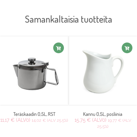
Samankaltaisia tuotteita
Teräskaadin 0,5L, RST
Kannu 0,5L, posliinia
11,17 € (ALV0)
15,75 € (ALV0)
14,02 € (ALV 25.5%)
19,77 € (ALV
25.5%)