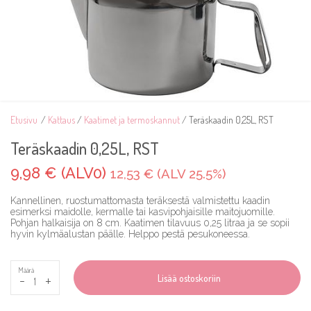
Etusivu
/
Kattaus
/
Kaatimet ja termoskannut
/ Teräskaadin 0,25L, RST
Teräskaadin 0,25L, RST
9,98 € (ALV0)
12,53 € (ALV 25.5%)
Kannellinen, ruostumattomasta teräksestä valmistettu kaadin
esimerksi maidolle, kermalle tai kasvipohjaisille maitojuomille.
Pohjan halkaisija on 8 cm. Kaatimen tilavuus 0,25 litraa ja se sopii
hyvin kylmäalustan päälle. Helppo pestä pesukoneessa.
Määrä
-
+
Lisää ostoskoriin