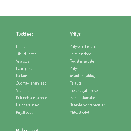
Tuotteet
Yritys
Brändit
Yrityksen historiaa
Tilaustuotteet
Toimitusehdot
Valaistus
Rekisteriseloste
Baari ja keittiö
Yritys
Kattaus
Asiantuntijablogi
Juoma- ja viinilasit
Palaute
Vaatetus
Tietosuojalauseke
Kulunohjaus ja hotelli
Palautuslomake
Mainosvälineet
Jäsenhankintarekisteri
Kirjallisuus
Yhteystiedot
Maksutavat