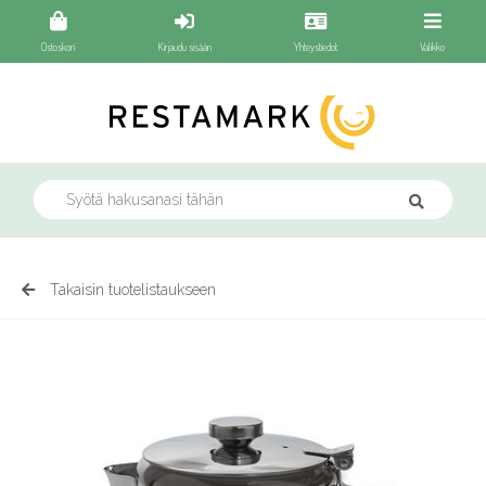
Ostoskori
Kirjaudu sisään
Yhteystiedot
Valikko
Takaisin tuotelistaukseen