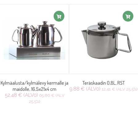
Kylmäalusta/kylmälevy kermalle ja
Teräskaadin 0,8L, RST
maidolle, 16,5x21x4 cm
9,88 € (ALV0)
12,41 € (ALV 25.5%)
52,48 € (ALV0)
65,86 € (ALV
25.5%)