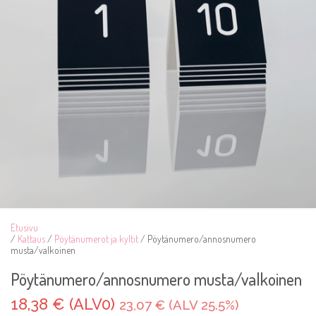
Etusivu
/
Kattaus
/
Pöytänumerot ja kyltit
/ Pöytänumero/annosnumero
musta/valkoinen
Pöytänumero/annosnumero musta/valkoinen
18,38 € (ALV0)
23,07 € (ALV 25.5%)