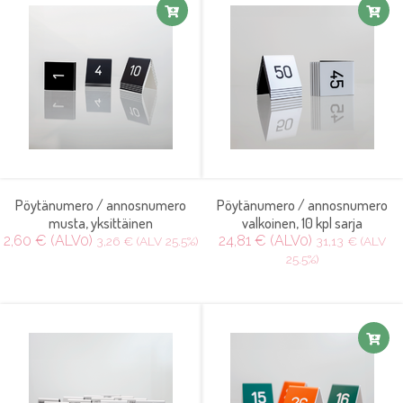
Pöytänumero / annosnumero
Pöytänumero / annosnumero
musta, yksittäinen
valkoinen, 10 kpl sarja
2,60 € (ALV0)
24,81 € (ALV0)
3,26 € (ALV 25.5%)
31,13 € (ALV
25.5%)