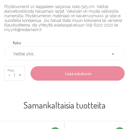
Pöytänumerot 10 kappaleen sarjoissa, koko 5x5 cm. Valitse
alasvetovalikosta haluamasi sarjat. Vakioväri on musta valkoisilla
numeroilla. Pöytänumeron materiaali on kaiverrusmuovi, ja sille ei
suositella konepesua. Jos haluat tilata muun kokoisena tai värisenä
tilaustuotteena, ota yhteyttä asiakaspalveluun (09) 6220 2020 tai
myynti@restamark.fi.
Koko:
Valitse yksi...
Määrä
-
+
Lisää ostoskoriin
Samankaltaisia tuotteita