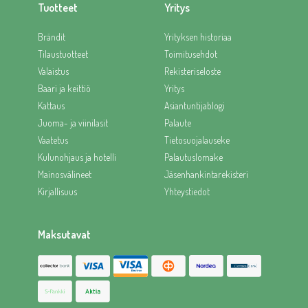
Tuotteet
Yritys
Brändit
Yrityksen historiaa
Tilaustuotteet
Toimitusehdot
Valaistus
Rekisteriseloste
Baari ja keittiö
Yritys
Kattaus
Asiantuntijablogi
Juoma- ja viinilasit
Palaute
Vaatetus
Tietosuojalauseke
Kulunohjaus ja hotelli
Palautuslomake
Mainosvälineet
Jäsenhankintarekisteri
Kirjallisuus
Yhteystiedot
Maksutavat