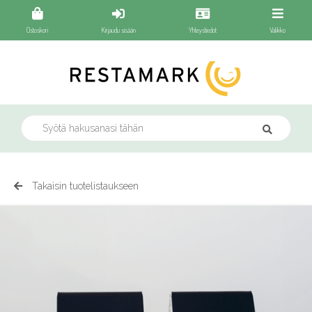
Ostoskori
Kirjaudu sisään
Yhteystiedot
Valikko
Takaisin tuotelistaukseen