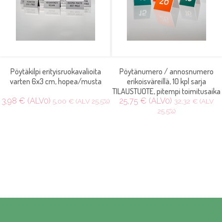
Pöytäkilpi erityisruokavalioita
Pöytänumero / annosnumero
varten 6x3 cm, hopea/musta
erikoisväreillä, 10 kpl sarja
TILAUSTUOTE, pitempi toimitusaika
3,98 € (ALV0)
25,75 € (ALV0)
5,00 € (ALV 25.5%)
32,32 € (ALV
25.5%)