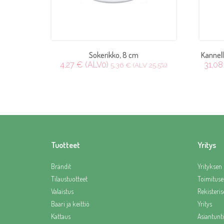
Sokerikko, 8 cm
Kannell
4,27 € (ALV0)
31,08
5,36 € (ALV 25.5%)
Tuotteet
Yritys
Brändit
Yrityksen 
Tilaustuotteet
Toimituse
Valaistus
Rekisteris
Baari ja keittiö
Yritys
Kattaus
Asiantunti