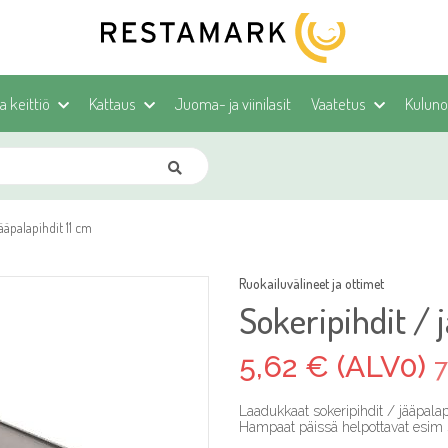
ja keittiö
Kattaus
Juoma- ja viinilasit
Vaatetus
Kulunoh
ääpalapihdit 11 cm
Ruokailuvälineet ja ottimet
Sokeripihdit / 
5,62 € (ALV0)
7
Laadukkaat sokeripihdit / jääpalap
Hampaat päissä helpottavat esim 