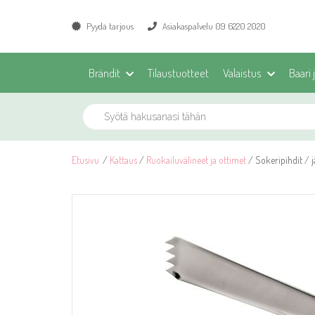
Pyydä tarjous
Asiakaspalvelu 09 6220 2020
Brändit
Tilaustuotteet
Valaistus
Baari 
Etusivu
/
Kattaus
/
Ruokailuvälineet ja ottimet
/ Sokeripihdit / j