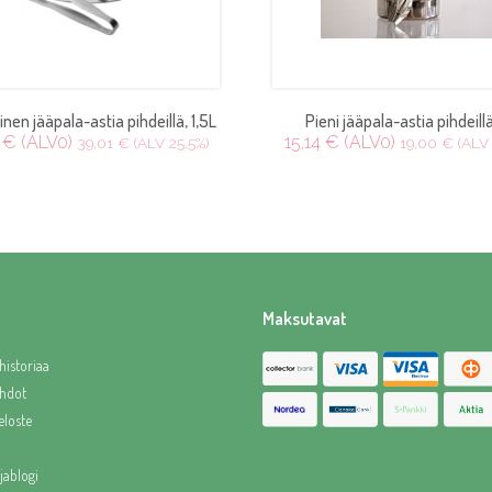
inen jääpala-astia pihdeillä, 1,5L
Pieni jääpala-astia pihdeillä
 € (ALV0)
15,14 € (ALV0)
39,01 € (ALV 25.5%)
19,00 € (ALV 
Maksutavat
historiaa
hdot
eloste
jablogi