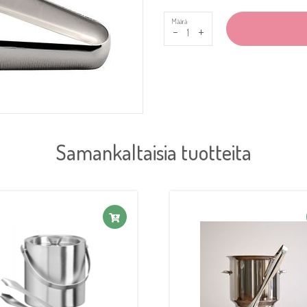
Määrä
-
+
Samankaltaisia tuotteita