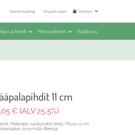
Asiantuntijablogi
Kirjaudu sisään
Ostoskori
jaus ja hotelli
Mainosvälineet
Kirjallisuus
jääpalapihdit 11 cm
,05 € (ALV 25.5%)
ihdit. Materiaali ruostumaton teräs. Pituus 11 cm.
sokeripalan pysymistä otteessa.