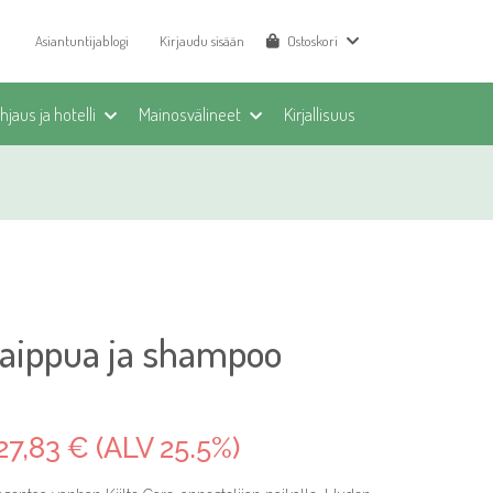
Asiantuntijablogi
Kirjaudu sisään
Ostoskori
jaus ja hotelli
Mainosvälineet
Kirjallisuus
saippua ja shampoo
27,83 € (ALV 25.5%)