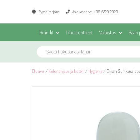
Pyydä tarjous
Asiakaspalvelu 09 6220 2020
Brändit
Tilaustuotteet
Valaistus
Baari 
Etusivu
/
Kulunohjaus ja hotelli
/
Hygienia
/ Erisan Suihkusaippu