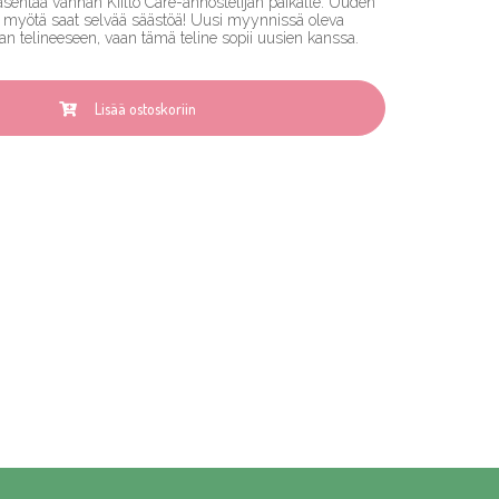
asentaa vanhan Kiilto Care-annostelijan paikalle. Uuden
 myötä saat selvää säästöä! Uusi myynnissä oleva
 telineeseen, vaan tämä teline sopii uusien kanssa.
Lisää ostoskoriin