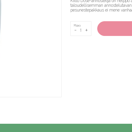
Kiilto Dose-annostelija on helppo 
taloudellisemman annostelutavan
pesunestepakkaus ei mene vanhaan
Määrä
-
+