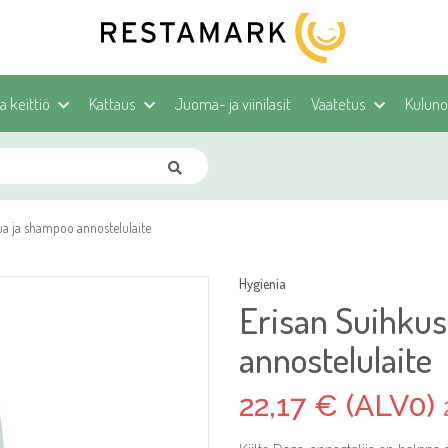
ja keittiö
Kattaus
Juoma- ja viinilasit
Vaatetus
Kulunoh
a ja shampoo annostelulaite
Hygienia
Erisan Suihku
annostelulaite
22,17 € (ALV0)