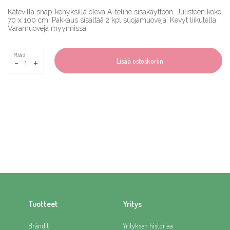
Kätevillä snap-kehyksillä oleva A-teline sisäkäyttöön. Julisteen koko
70 x 100 cm. Pakkaus sisältää 2 kpl suojamuoveja. Kevyt liikutella.
Varamuoveja myynnissä.
Määrä
-
+
Lisää ostoskoriin
Tuotteet
Yritys
Brändit
Yrityksen historiaa