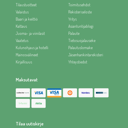
Tilaustuotteet
Toimitusehdot
Valaistus
Rekisteriseloste
Baari ja keittiö
Yritys
Kattaus
Asiantuntijablogi
Juoma- ja viinilasit
Palaute
Vaatetus
Tietosuojalauseke
Kulunohjaus ja hotelli
Palautuslomake
Mainosvälineet
Jäsenhankintarekisteri
Kirjallisuus
Yhteystiedot
Maksutavat
Tilaa uutiskirje