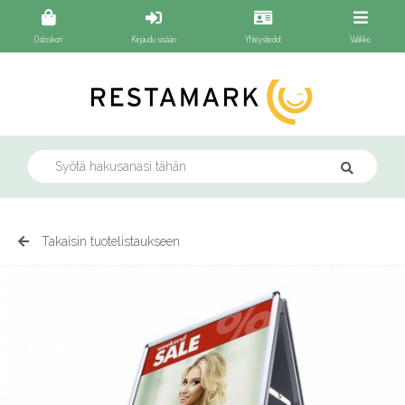
Ostoskori
Kirjaudu sisään
Yhteystiedot
Valikko
Takaisin tuotelistaukseen