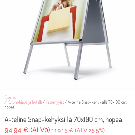
Etusivu
/
Kulunohjaus ja hotelli
/
Katumyyjät
/ A-teline Snap-kehyksillä 70x100 cm,
hopea
A-teline Snap-kehyksillä 70x100 cm, hopea
94,94 € (ALV0)
119,15 € (ALV 25.5%)