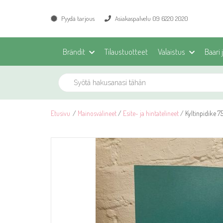
Pyydä tarjous
Asiakaspalvelu 09 6220 2020
Brändit
Tilaustuotteet
Valaistus
Baari 
Etusivu
/
Mainosvälineet
/
Esite- ja hintatelineet
/ Kyltinpidike 