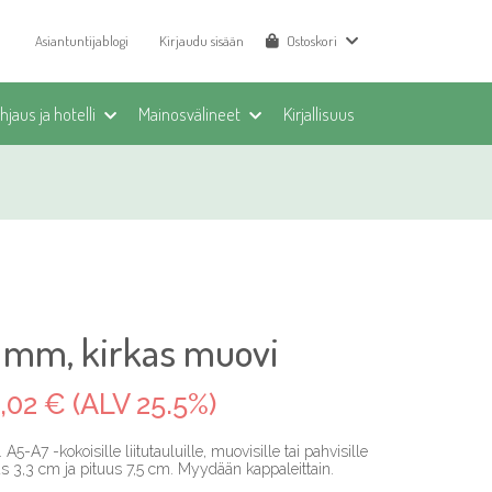
Asiantuntijablogi
Kirjaudu sisään
Ostoskori
jaus ja hotelli
Mainosvälineet
Kirjallisuus
5 mm, kirkas muovi
,02 € (ALV 25.5%)
5-A7 -kokoisille liitutauluille, muovisille tai pahvisille
eus 3,3 cm ja pituus 7,5 cm. Myydään kappaleittain.