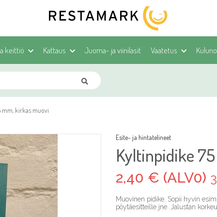
ja keittiö
Kattaus
Juoma- ja viinilasit
Vaatetus
Kulunoh
75 mm, kirkas muovi
Esite- ja hintatelineet
Kyltinpidike 7
2,40 € (ALV0)
3
Muovinen pidike. Sopii hyvin esim. A
pöytäesitteille jne. Jalustan kork