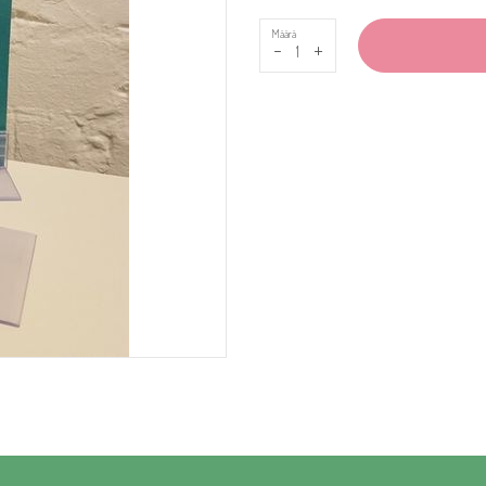
Määrä
-
+