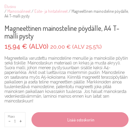
Etusivu
/
Mainosvälineet
/
Esite- ja hintatelineet
/ Magneettinen mainosteline pöydälle,
A4 T-malli pysty
Magneettinen mainosteline pöydälle, A4 T-
malli pysty
15,94 € (ALV0)
20,00 € (ALV 25.5%)
Magneeteilla varustettu mainosteline menuille ja mainoksille pöytiin
sekä tiskille. Mainostaskun materiaali on kirkas ja musta akryyli.
Suora malli, johon menee pystysuuntaan sisälle kaksi A4-
paperiarkkia. Arkit ovat luettavissa molemmin puolin. Mainosteline
on saatavana myös A5-kokoisena. Kiinnitä magneetit terassipöytään
paikalleen ja aseta teline magneettien päälle. Markkinoiden ainoa
tuulenkestävä mainosteline, patentoitu magneetti joka pitää
mainoksen paikallaan kovassakin tuulessa. Jos haluat mainoksesta
vedenkestävämmän, laminoi mainos ennen kun laitat sen
mainostaskuun!
Määrä
-
+
Lisää ostoskoriin