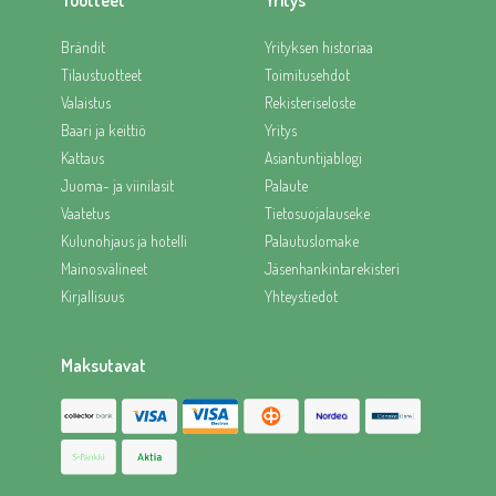
Tuotteet
Yritys
Brändit
Yrityksen historiaa
Tilaustuotteet
Toimitusehdot
Valaistus
Rekisteriseloste
Baari ja keittiö
Yritys
Kattaus
Asiantuntijablogi
Juoma- ja viinilasit
Palaute
Vaatetus
Tietosuojalauseke
Kulunohjaus ja hotelli
Palautuslomake
Mainosvälineet
Jäsenhankintarekisteri
Kirjallisuus
Yhteystiedot
Maksutavat