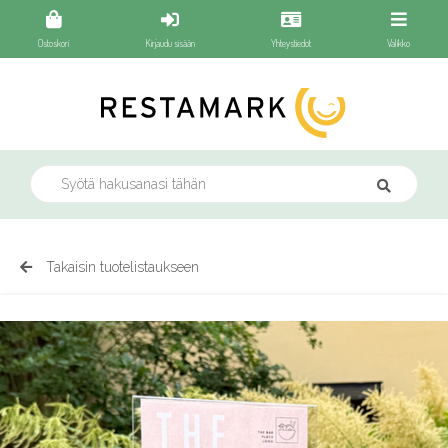
Ostoskori
Kirjaudu sisään
Yhteystiedot
Valikko
Takaisin tuotelistaukseen