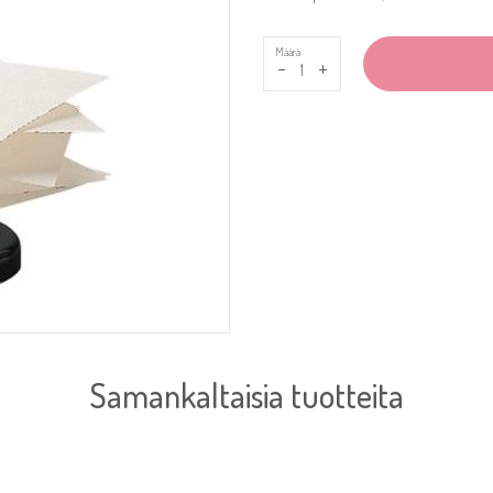
Määrä
-
+
Samankaltaisia tuotteita