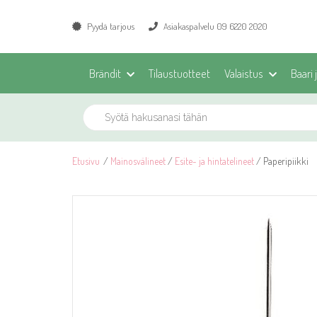
Pyydä tarjous
Asiakaspalvelu 09 6220 2020
Brändit
Tilaustuotteet
Valaistus
Baari 
Etusivu
/
Mainosvälineet
/
Esite- ja hintatelineet
/ Paperipiikki