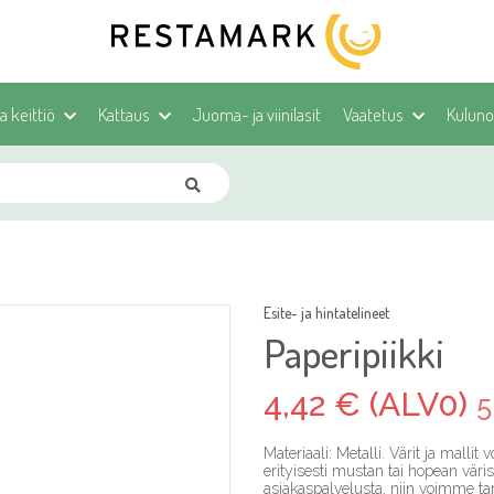
ja keittiö
Kattaus
Juoma- ja viinilasit
Vaatetus
Kulunoh
Esite- ja hintatelineet
Paperipiikki
4,42 € (ALV0)
5
Materiaali: Metalli. Värit ja malli
erityisesti mustan tai hopean värise
asiakaspalvelusta, niin voimme ta