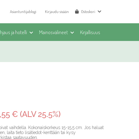
Asiantuntijablogi
Kirjaudu sisään
Ostoskori
jaus ja hotelli
Mainosvälineet
Kirjallisuus
,55 € (ALV 25.5%)
t voivat vaihdella. Kokonaiskorkeus 15-15,5 cm. Jos haluat
n, laita tieto lisätiedot-kenttään tai kysy
rkistaa saatavuuden.