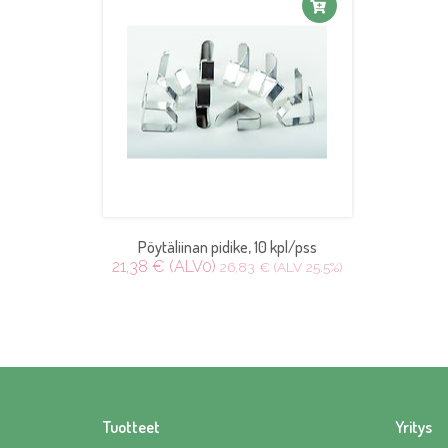
Pöytäliinan pidike, 10 kpl/pss
21,38 € (ALV0)
26,83 € (ALV 25.5%)
Tuotteet
Yritys