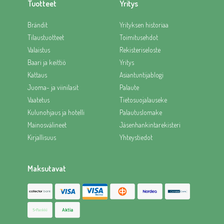
Tuotteet
Yritys
Brändit
Yrityksen historiaa
Tilaustuotteet
Toimitusehdot
Valaistus
Rekisteriseloste
Baari ja keittiö
Yritys
Kattaus
Asiantuntijablogi
Juoma- ja viinilasit
Palaute
Vaatetus
Tietosuojalauseke
Kulunohjaus ja hotelli
Palautuslomake
Mainosvälineet
Jäsenhankintarekisteri
Kirjallisuus
Yhteystiedot
Maksutavat