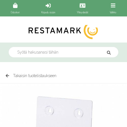
Ostoskori
Kirjaudu sisään
Yhteystiedot
Valikko
Takaisin tuotelistaukseen