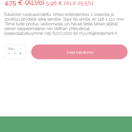
4,75 € (ALV0)
5,96 € (ALV 25.5%)
Edullinen ruiskupuristettu, kirkas esitelokerikko. 2 lokerolla ja
soveltuu pöydälle sekä seinälle. Sopii A5-arkille, eli 148 x 210 mm.
Tämä tuote poistuu valikoimasta, jos haluat tietää tarkan jäljellä
olevan kappalemäärän niin olethan yhteydessä
asiakaspalveluumme (09) 6220 2020 tai myynti@restamark.fi.
Määrä
-
+
Lisää ostoskoriin