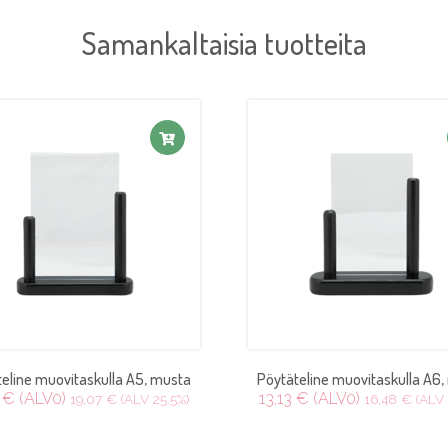
Samankaltaisia tuotteita
eline muovitaskulla A5, musta
Pöytäteline muovitaskulla A6
 € (ALV0)
13,13 € (ALV0)
19,07 € (ALV 25.5%)
16,48 € (ALV 