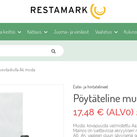
ja keittiö
Kattaus
Juoma- ja viinilasit
Vaatetus
Kulunoh
ovitaskulla A4, musta
Esite- ja hintatelineet
Pöytäteline mu
17,48 € (ALV0)
Musta, kovapuusta valmistettu A4
Mainos on luettavissa akryylise
A6, A5, vaalean puun sävyisenä se