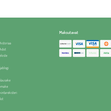
Maksutavat
historiaa
hdot
eloste
jablogi
alauseke
lomake
intarekisteri
dot