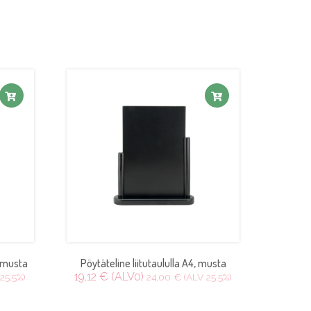
, musta
Pöytäteline liitutaululla A4, musta
19,12 € (ALV0)
25.5%)
24,00 € (ALV 25.5%)