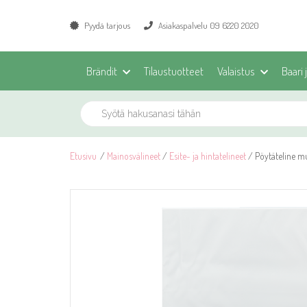
Pyydä tarjous
Asiakaspalvelu 09 6220 2020
Brändit
Tilaustuotteet
Valaistus
Baari 
Etusivu
/
Mainosvälineet
/
Esite- ja hintatelineet
/ Pöytäteline mu