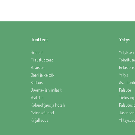
Tuotteet
Yritys
Brändit
Yrityksen 
Tilaustuotteet
Toimituse
Valaistus
Rekisteris
Baari ja keittiö
Yritys
Kattaus
Asiantunti
Juoma- ja viinilasit
Palaute
Vaatetus
Tietosuoj
Kulunohjaus ja hotelli
Palautus
Mainosvälineet
Jäsenhank
Kirjallisuus
Yhteystie