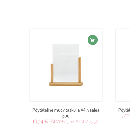
Pöytäteline muovitaskulla A4, vaalea
Pöytät
puu
15,20
18,34 € (ALV0)
23,02 € (ALV 25.5%)