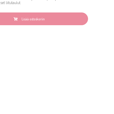
t liitutaulut.
Lisää ostoskoriin