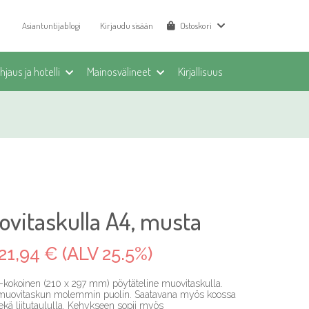
Asiantuntijablogi
Kirjaudu sisään
Ostoskori
jaus ja hotelli
Mainosvälineet
Kirjallisuus
ovitaskulla A4, musta
21,94 € (ALV 25.5%)
-kokoinen (210 x 297 mm) pöytäteline muovitaskulla.
n muovitaskun molemmin puolin. Saatavana myös koossa
kä liitutaululla. Kehykseen sopii myös