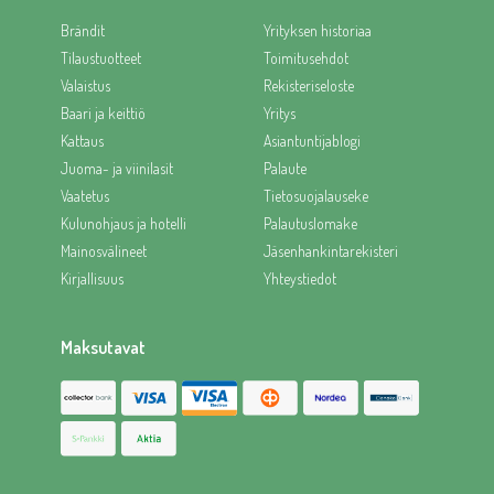
Brändit
Yrityksen historiaa
Tilaustuotteet
Toimitusehdot
Valaistus
Rekisteriseloste
Baari ja keittiö
Yritys
Kattaus
Asiantuntijablogi
Juoma- ja viinilasit
Palaute
Vaatetus
Tietosuojalauseke
Kulunohjaus ja hotelli
Palautuslomake
Mainosvälineet
Jäsenhankintarekisteri
Kirjallisuus
Yhteystiedot
Maksutavat