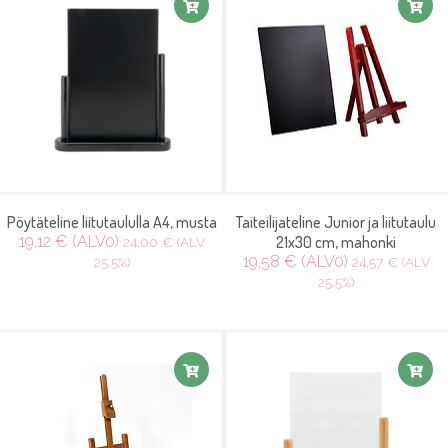
Pöytäteline liitutaululla A4, musta
Taiteilijateline Junior ja liitutaulu
19,12 € (ALV0)
21x30 cm, mahonki
24,00 € (ALV
19,58 € (ALV0)
25.5%)
24,57 € (ALV
25.5%)