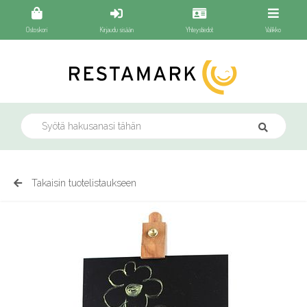
Ostoskori
Kirjaudu sisään
Yhteystiedot
Valikko
Takaisin tuotelistaukseen