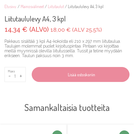
Etusivu
/
Mainosvälineet
/
Liitutaulut
/ Liitutaululevy A4, 3 kpl
Liitutaululevy A4, 3 kpl
14,34 € (ALV0)
18,00 € (ALV 25.5%)
Pakkaus sisältää 3 kpl A4-kokoista eli 210 x 297 mm liitutaulua.
Taulujen molemmat puolet kirjoituspintaa. Pintaan voi kirjoittaa
meillä myynnissä olevilla liitutusseilla. Tussit ja teline myydään
erikseen. Taulun paksuus noin 3 mm.
Määrä
-
+
Lisää ostoskoriin
Samankaltaisia tuotteita