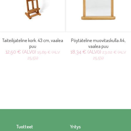
Taiteilijateline kork. 43 cm, vaalea
Pöytäteline muovitaskulla A4,
puu
vaalea puu
12,50 € (ALV0)
18,34 € (ALV0)
15,69 € (ALV
23,02 € (ALV
25.5%)
25.5%)
Tuotteet
Yritys