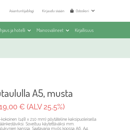
Asiantuntijablogi
Kirjaudu sisään
Ostoskori
jaus ja hotelli
Mainosvälineet
Kirjallisuus
tutaululla A5, musta
19,00 € (ALV 25.5%)
-kokoinen (148 x 210 mm) pöytäteline kaksipuoleisella
y säänkestäviksi. Soveltuu käytettäväksi mm.
lukynien kanssa. Saatavana myös koossa A6, A4,