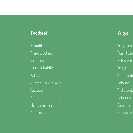
Tuotteet
Yritys
Brändit
Yrityksen 
Tilaustuotteet
Toimituse
Valaistus
Rekisteris
Baari ja keittiö
Yritys
Kattaus
Asiantunti
Juoma- ja viinilasit
Palaute
Vaatetus
Tietosuoj
Kulunohjaus ja hotelli
Palautus
Mainosvälineet
Jäsenhank
Kirjallisuus
Yhteystie