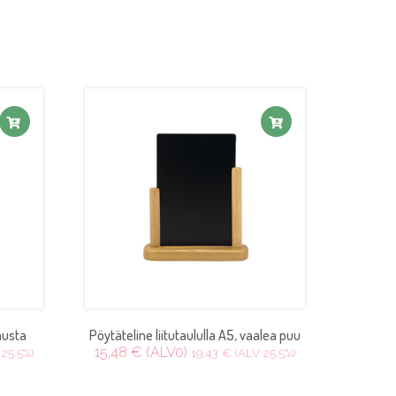
musta
Pöytäteline liitutaululla A5, vaalea puu
15,48 € (ALV0)
 25.5%)
19,43 € (ALV 25.5%)