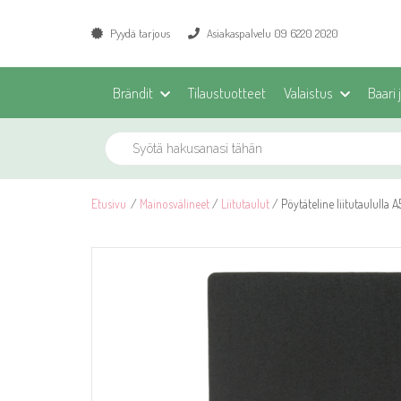
Pyydä tarjous
Asiakaspalvelu 09 6220 2020
Brändit
Tilaustuotteet
Valaistus
Baari 
Etusivu
/
Mainosvälineet
/
Liitutaulut
/ Pöytäteline liitutaululla 