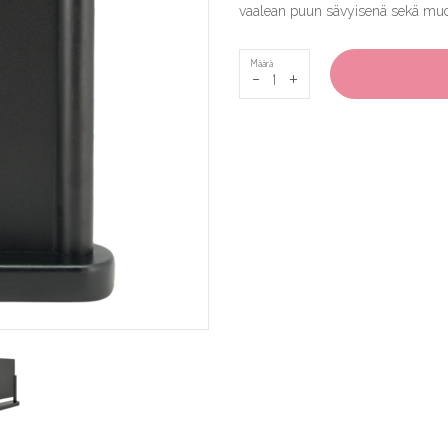
vaalean puun sävyisenä sekä muov
Määrä
-
+