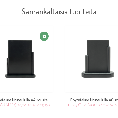
Samankaltaisia tuotteita
äteline liitutaululla A4, musta
Pöytäteline liitutaululla A6, 
 € (ALV0)
12,75 € (ALV0)
24,00 € (ALV 25.5%)
16,00 € (ALV