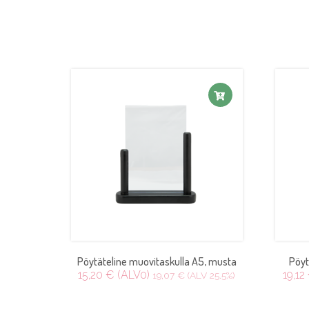
Pöytäteline muovitaskulla A5, musta
Pöyt
15,20 € (ALV0)
19,12
19,07 € (ALV 25.5%)