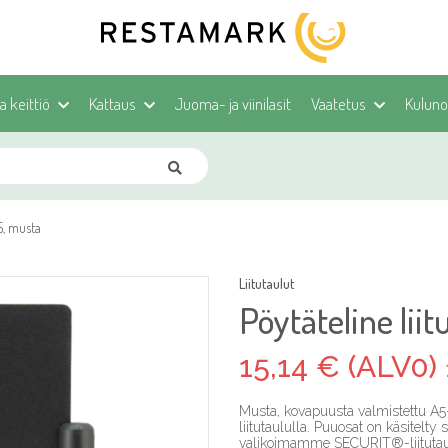
ja keittiö
Kattaus
Juoma- ja viinilasit
Vaatetus
Kulunoh
A5, musta
Liitutaulut
Pöytäteline lii
15,14 € (ALV0)
Musta, kovapuusta valmistettu A5
liitutaululla. Puuosat on käsitelt
valikoimamme SECURIT®-liitutau