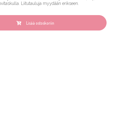
itaskulla. Liitutauluja myydään erikseen.
Lisää ostoskoriin