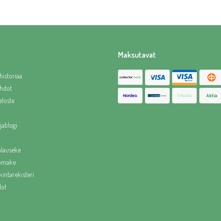
Maksutavat
historiaa
hdot
eloste
jablogi
alauseke
lomake
intarekisteri
dot