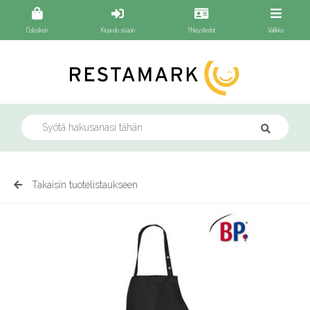
Ostoskori
Kirjaudu sisään
Yhteystiedot
Valikko
Takaisin tuotelistaukseen