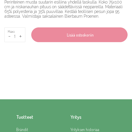
Perinteinen musta suutarin esiliina yhdellä taskulla. Koko 75x100
cm ja niskanauhan pituus on säädettävissä neppareilla. Materiaali
65% polyesteria ja 35% puuvillaa. Kestää teollisen pesun jopa 95
asteessa. Valmistaja saksalainen Bierbaum Proenen.
Määrä
-
+
Lisää ostoskoriin
Tuotteet
Yritys
Brändit
Yrityksen historiaa