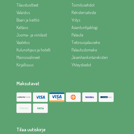
Tilaustuotteet
Toimitusehdot
Valaistus
Rekisteriseloste
Baari ja keittiö
Yritys
Kattaus
Asiantuntijablogi
Juoma- ja viinilasit
Palaute
Vaatetus
Tietosuojalauseke
Kulunohjaus ja hotelli
Palautuslomake
Mainosvälineet
Jäsenhankintarekisteri
Kirjallisuus
Yhteystiedot
Maksutavat
Tilaa uutiskirje