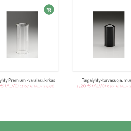
lyhty Premium -varalasi, kirkas
Taigalyhty-turvasuoja, mu
 € (ALV0)
5,20 € (ALV0)
11,67 € (ALV 25.5%)
6,53 € (ALV 