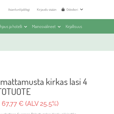
Asiantuntijablogi
Kirjaudu sisään
Ostoskori
jaus ja hotelli
Mainosvälineet
Kirjallisuus
, mattamusta kirkas lasi 4
STOTUOTE
67,77 € (ALV 25.5%)