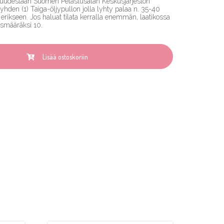
isuudestaan Suomen Pelastusalan Keskusjärjestön
 yhden (1) Taiga-öljypullon jolla lyhty palaa n. 35-40
yä erikseen. Jos haluat tilata kerralla enemmän, laatikossa
ausmääräksi 10.
Lisää ostoskoriin