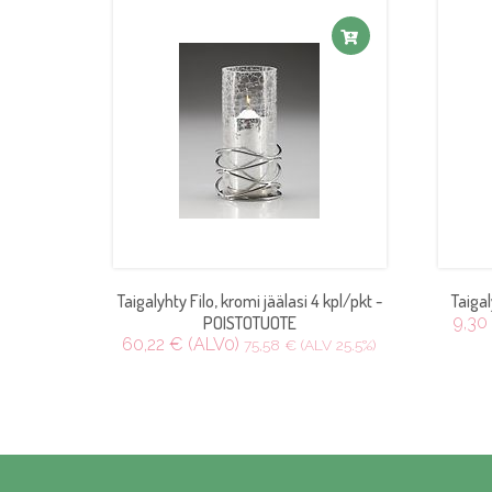
Taigalyhty Filo, kromi jäälasi 4 kpl/pkt -
Taiga
POISTOTUOTE
9,30
60,22 € (ALV0)
75,58 € (ALV 25.5%)