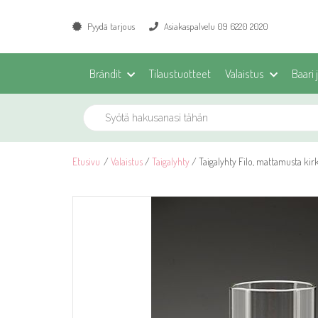
Pyydä tarjous
Asiakaspalvelu 09 6220 2020
Brändit
Tilaustuotteet
Valaistus
Baari 
Etusivu
/
Valaistus
/
Taigalyhty
/ Taigalyhty Filo, mattamusta ki