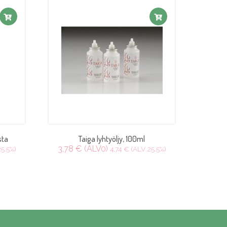
sta
Taiga lyhtyöljy, 100ml
3,78 € (ALV0)
25.5%)
4,74 € (ALV 25.5%)