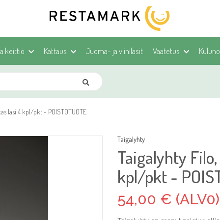
ja keittiö
Kattaus
Juoma- ja viinilasit
Vaatetus
Kulunoh
rkas lasi 4 kpl/pkt - POISTOTUOTE
Taigalyhty
Taigalyhty Filo
kpl/pkt - POI
54,00 € (ALV0)