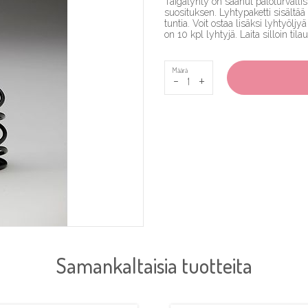
Taigalyhty on saanut paloturvall
suosituksen. Lyhtypaketti sisältää
tuntia. Voit ostaa lisäksi lyhtyölj
on 10 kpl lyhtyjä. Laita silloin til
Määrä
-
+
Samankaltaisia tuotteita