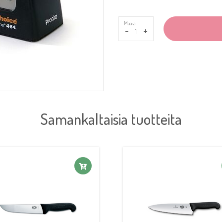
Määrä
-
+
Samankaltaisia tuotteita