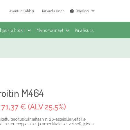
Asiantuntijablogi
Kirjaudu sisään
Ostoskori
jaus ja hotelli
Mainosvälineet
Kirjallisuus
roitin M464
71,37 € (ALV 25.5%)
tettu teroituskulmaltaan n. 20-asteisille veitsille
lliset eurooppalaiset ja amerikkalaiset veitset), joiden