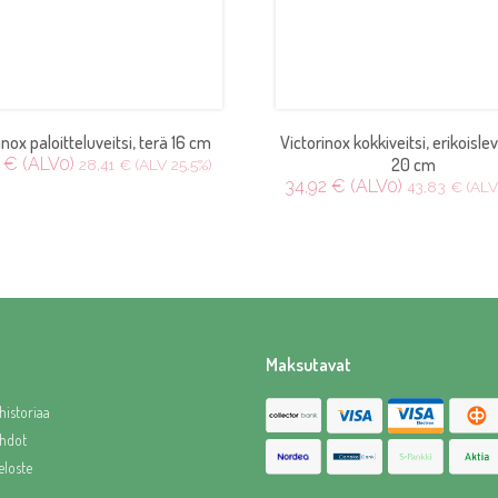
inox paloitteluveitsi, terä 16 cm
Victorinox kokkiveitsi, erikoisle
 € (ALV0)
20 cm
28,41 € (ALV 25.5%)
34,92 € (ALV0)
43,83 € (ALV
Maksutavat
historiaa
hdot
eloste