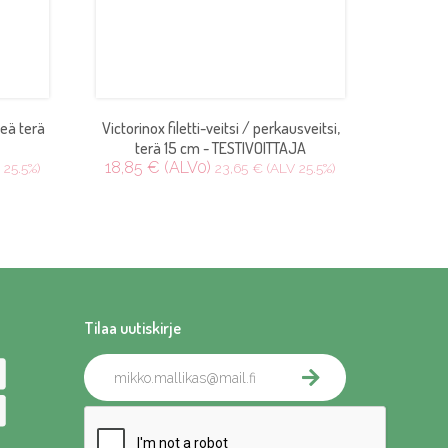
veä terä
Victorinox filetti-veitsi / perkausveitsi,
terä 15 cm - TESTIVOITTAJA
18,85 € (ALV0)
 25.5%)
23,65 € (ALV 25.5%)
Tilaa uutiskirje