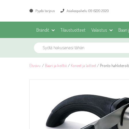
Pyydä tarjous
Asiakaspalvelu 09 6220 2020
Brändit
Tilaustuotteet
Valaistus
Baari 
Etusivu
/
Baari ja keittiö
/
Koneet ja laitteet
/ Pronto hahloteroi