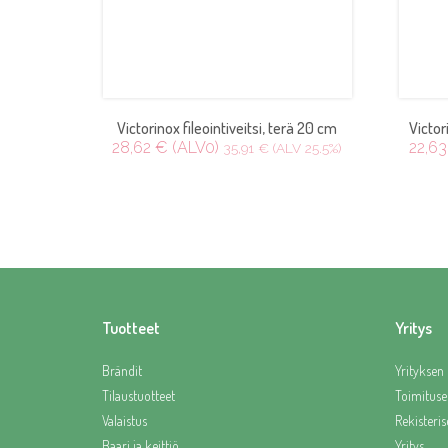
Victorinox fileointiveitsi, terä 20 cm
Victor
28,62 € (ALV0)
22,63
35,91 € (ALV 25.5%)
Tuotteet
Yritys
Brändit
Yrityksen 
Tilaustuotteet
Toimituse
Valaistus
Rekisteris
Baari ja keittiö
Yritys