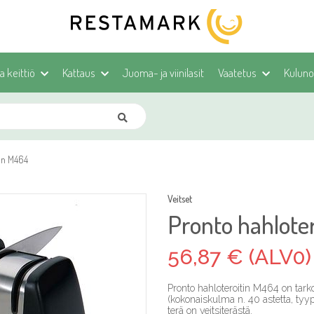
ja keittiö
Kattaus
Juoma- ja viinilasit
Vaatetus
Kulunoh
tin M464
Veitset
Pronto hahlote
56,87 € (ALV0)
Pronto hahloteroitin M464 on tarkoi
(kokonaiskulma n. 40 astetta, tyypi
terä on veitsiterästä.